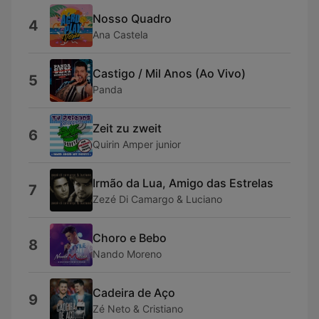
Nosso Quadro
4
Ana Castela
Castigo / Mil Anos (Ao Vivo)
5
Panda
Zeit zu zweit
6
Quirin Amper junior
Irmão da Lua, Amigo das Estrelas
7
Zezé Di Camargo & Luciano
Choro e Bebo
8
Nando Moreno
Cadeira de Aço
9
Zé Neto & Cristiano