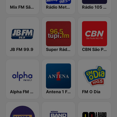
Mix FM São Paulo
Rádio Metropolitana 98.5 FM
Rádio 105 FM
JB FM 99.9
Super Rádio Tupi
CBN São Paulo
Alpha FM 101.7
Antena 1 FM
FM O Dia