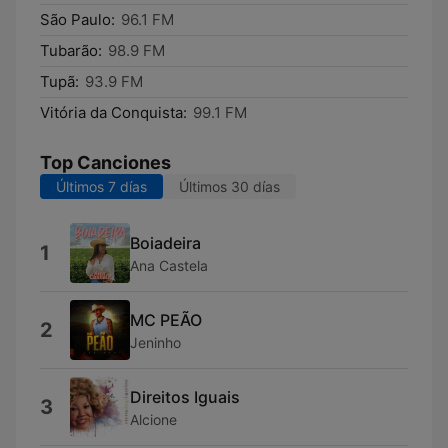
São Paulo:
96.1 FM
Tubarão:
98.9 FM
Tupã:
93.9 FM
Vitória da Conquista:
99.1 FM
Top Canciones
Últimos 7 días
Últimos 30 días
Boiadeira
1
Ana Castela
MC PEÃO
2
Jeninho
Direitos Iguais
3
Alcione