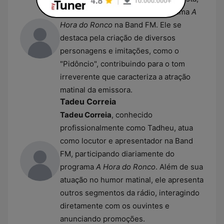
integrante fundamental do programa
A
Hora do Ronco
na Band FM. Ele se
destaca pela criação de diversos
personagens e imitações, como o
"Pidôncio", contribuindo para o tom
irreverente que caracteriza a atração
matinal da emissora.
Tadeu Correia
Tadeu Correia
, conhecido
profissionalmente como Tadheu, atua
como locutor e apresentador na Band
FM, participando diariamente do
programa
A Hora do Ronco
. Além de sua
atuação no humor matinal, ele apresenta
outros segmentos da rádio, interagindo
diretamente com os ouvintes e
anunciando promoções.