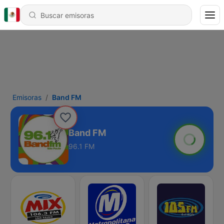
Emisoras
Band FM
Band FM
96.1 FM