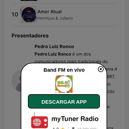
Amor Atual
10
Henrique & Juliano
Presentadores
Pedro Luiz Ronco
Pedro Luiz Ronco
é um dos
comunicadores mais tradicionais do
rádio brasileiro e comanda o programa
A
Band FM en vivo
Hora do Ronco
na Band FM desde 1987.
Com mais de 50 anos de trajetória no
Grupo Bandeirantes, ele é reconhecido
por seu estilo humorístico e pela
DESCARGAR APP
longevidade como líder de audiência
nas manhãs paulistas.
Emerson França
Emerson França
é locutor e humorista,