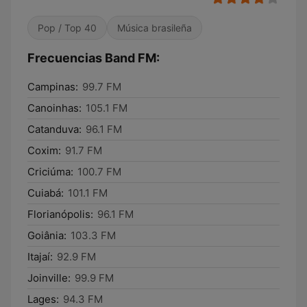
Pop / Top 40
Música brasileña
Frecuencias Band FM:
Campinas:
99.7 FM
Canoinhas:
105.1 FM
Catanduva:
96.1 FM
Coxim:
91.7 FM
Criciúma:
100.7 FM
Cuiabá:
101.1 FM
Florianópolis:
96.1 FM
Goiânia:
103.3 FM
Itajaí:
92.9 FM
Joinville:
99.9 FM
Lages:
94.3 FM