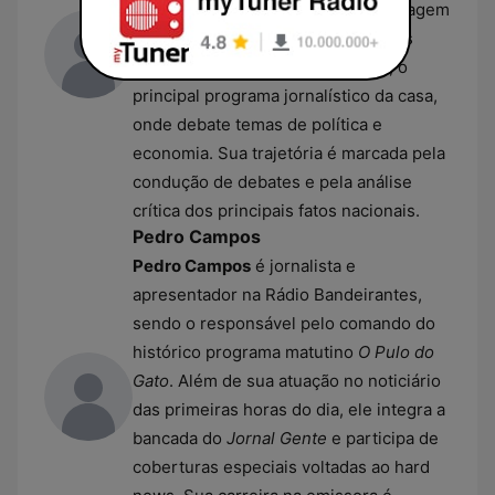
gestão da redação quanto na ancoragem
da emissora. Atualmente, é uma das
vozes principais do
Jornal Gente
, o
principal programa jornalístico da casa,
onde debate temas de política e
economia. Sua trajetória é marcada pela
condução de debates e pela análise
crítica dos principais fatos nacionais.
Pedro Campos
Pedro Campos
é jornalista e
apresentador na Rádio Bandeirantes,
sendo o responsável pelo comando do
histórico programa matutino
O Pulo do
Gato
. Além de sua atuação no noticiário
das primeiras horas do dia, ele integra a
bancada do
Jornal Gente
e participa de
coberturas especiais voltadas ao hard