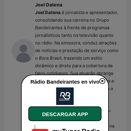
Joel Datena
Joel Datena
é jornalista e apresentador,
consolidando sua carreira no Grupo
Bandeirantes à frente de programas
jornalísticos tanto na televisão quanto
no rádio. Na emissora, conduz atrações
de notícias e prestação de serviço como
o
Bora Brasil
, trazendo um estilo
dinâmico e direto para a cobertura de
fatos cotidianos. Sua atuação abrange
temas de segurança pública, política e
Rádio Bandeirantes en vivo
os principais acontecimentos do dia a
dia.
Thays Freitas
Thays Freitas
é jornalista e diretora-
DESCARGAR APP
executiva da Rádio Bandeirantes,
exercendo papel de liderança tanto na