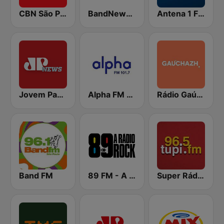
CBN São Paulo
BandNews FM - 96.9 SP
Antena 1 FM
Jovem Pan News
Alpha FM 101.7
Rádio Gaúcha ZH
Band FM
89 FM - A Rádio Rock
Super Rádio Tupi