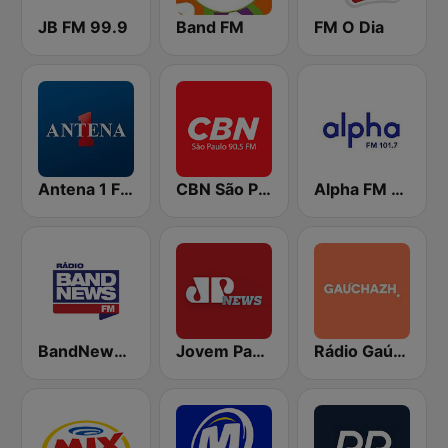
JB FM 99.9
Band FM
FM O Dia
Antena 1 FM
CBN São Paulo
Alpha FM 101.7
BandNews FM - 96.9 SP
Jovem Pan News
Rádio Gaúcha ZH