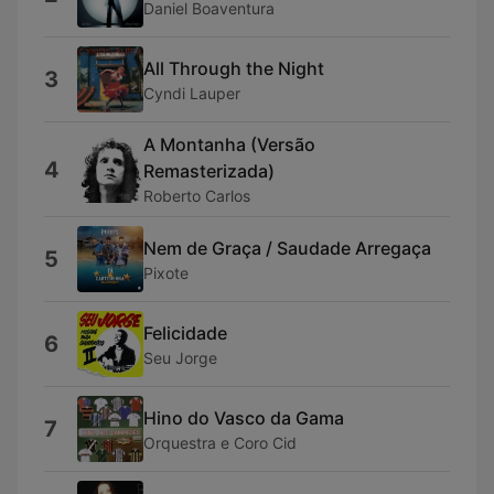
Daniel Boaventura
All Through the Night
3
Cyndi Lauper
A Montanha (Versão
4
Remasterizada)
Roberto Carlos
Nem de Graça / Saudade Arregaça
5
Pixote
Felicidade
6
Seu Jorge
Hino do Vasco da Gama
7
Orquestra e Coro Cid