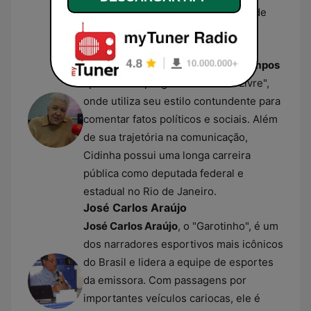
à emissora em 2017 após décadas de
sucesso na Rádio Globo.
Cidinha Campos
A jornalista e radialista
Cidinha Campos
apresenta o programa "Cidinha Livre",
onde utiliza seu estilo contundente para
comentar fatos políticos e sociais. Além
de sua trajetória na comunicação,
Cidinha possui uma longa carreira
pública como deputada federal e
estadual no Rio de Janeiro.
José Carlos Araújo
José Carlos Araújo
, o "Garotinho", é um
dos narradores esportivos mais icônicos
do Brasil e lidera a equipe de esportes
da emissora. Com passagens por
importantes veículos cariocas, ele é