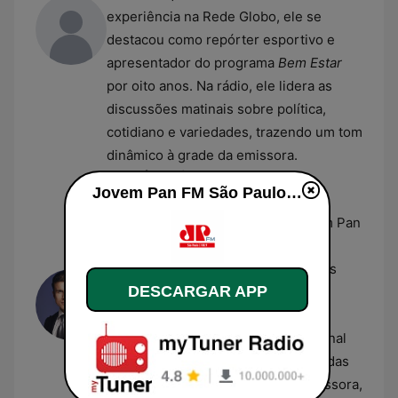
experiência na Rede Globo, ele se
destacou como repórter esportivo e
apresentador do programa
Bem Estar
por oito anos. Na rádio, ele lidera as
discussões matinais sobre política,
cotidiano e variedades, trazendo um tom
dinâmico à grade da emissora.
André Marinho
Jovem Pan FM São Paulo en vivo
André Marinho é comunicador,
humorista e apresentador na Jovem Pan
FM, atuando no programa
Morning
Show
. Ganhou notoriedade por suas
DESCARGAR APP
imitações de figuras políticas e sua
atuação como comentarista, unindo
sátira e análise da conjuntura nacional
brasileira. Ele participa ativamente das
discussões multiplataforma da emissora,