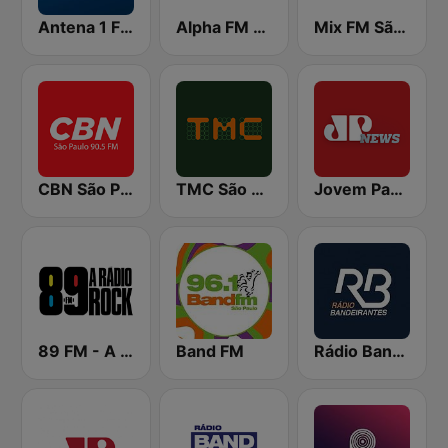
Antena 1 FM
Alpha FM 101.7
Mix FM São Paulo
CBN São Paulo
TMC São Paulo
Jovem Pan News
89 FM - A Rádio Rock
Band FM
Rádio Bandeirantes