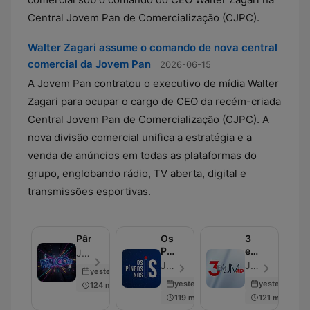
Central Jovem Pan de Comercialização (CJPC).
Walter Zagari assume o comando de nova central
comercial da Jovem Pan
2026-06-15
A Jovem Pan contratou o executivo de mídia Walter
Zagari para ocupar o cargo de CEO da recém-criada
Central Jovem Pan de Comercialização (CJPC). A
nova divisão comercial unifica a estratégia e a
venda de anúncios em todas as plataformas do
grupo, englobando rádio, TV aberta, digital e
transmissões esportivas.
Pânico
Os
3
Pingos
em
Jovem Pan - Episodio 676
nos
1
Jovem Pan - Episodio 629
Jovem Pan - Episodio 1961
yesterday
Is
yesterday
yesterday
124 min
119 min
121 min