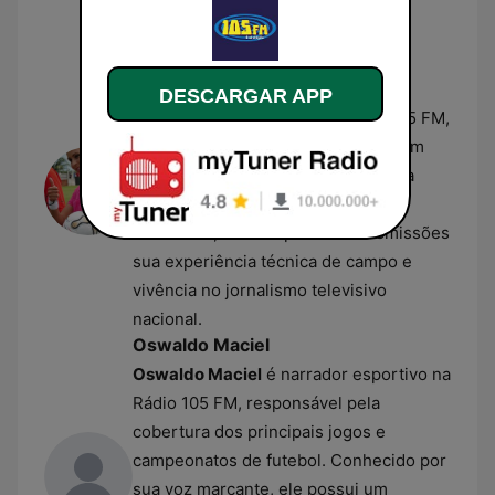
Transamérica antes de assumir seu
papel atual.
Ana Paula Oliveira
Ana Paula Oliveira
atua como
DESCARGAR APP
comentarista esportiva na Rádio 105 FM,
sendo a primeira mulher a ocupar um
cargo fixo na equipe de esportes da
emissora. Jornalista e ex-árbitra
assistente, ela traz para as transmissões
sua experiência técnica de campo e
vivência no jornalismo televisivo
nacional.
Oswaldo Maciel
Oswaldo Maciel
é narrador esportivo na
Rádio 105 FM, responsável pela
cobertura dos principais jogos e
campeonatos de futebol. Conhecido por
sua voz marcante, ele possui um