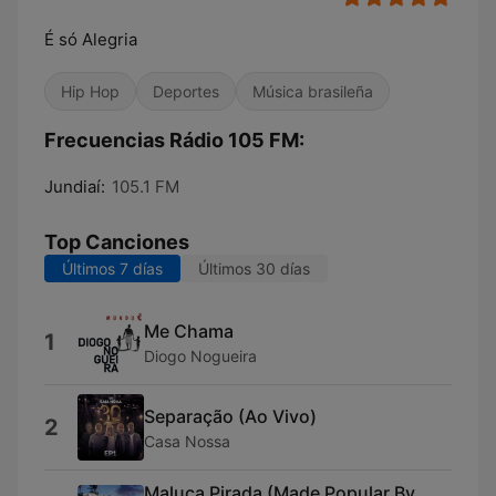
É só Alegria
Hip Hop
Deportes
Música brasileña
Frecuencias Rádio 105 FM:
Jundiaí:
105.1 FM
Top Canciones
Últimos 7 días
Últimos 30 días
Me Chama
1
Diogo Nogueira
Separação (Ao Vivo)
2
Casa Nossa
Maluca Pirada (Made Popular By