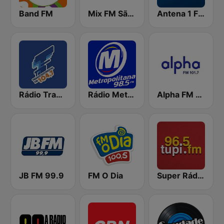
Band FM
Mix FM São Paulo
Antena 1 FM
Rádio Transcontinental FM
Rádio Metropolitana 98.5 FM
Alpha FM 101.7
JB FM 99.9
FM O Dia
Super Rádio Tupi