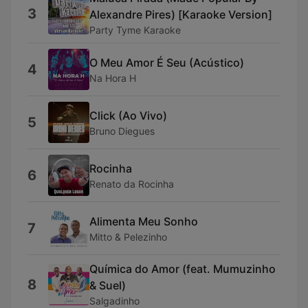
3
Alexandre Pires) [Karaoke Version]
Party Tyme Karaoke
O Meu Amor É Seu (Acústico)
4
Na Hora H
Click (Ao Vivo)
5
Bruno Diegues
Rocinha
6
Renato da Rocinha
Alimenta Meu Sonho
7
Mitto & Pelezinho
Química do Amor (feat. Mumuzinho
8
& Suel)
Salgadinho