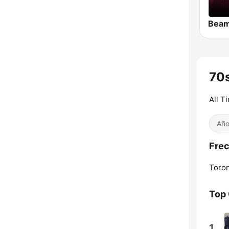
70s
All T
Año
Frec
Toron
Top
1