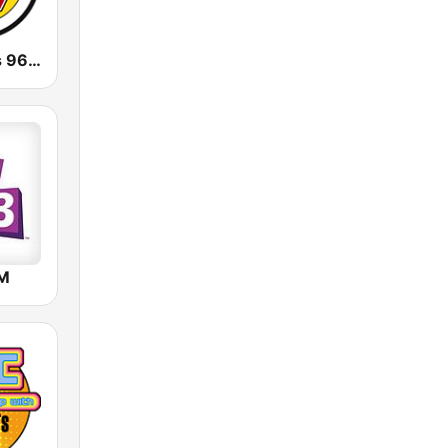
CJWV Oldies 96.7 FM
FM