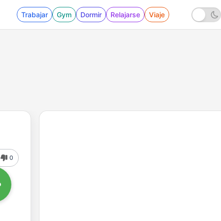
Trabajar
Gym
Dormir
Relajarse
Viaje
0