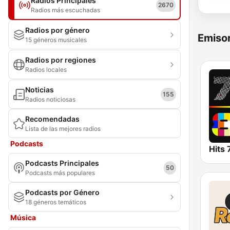
Radios Principales
2670
Radios más escuchadas
Radios por género
Emisor
15 géneros musicales
Radios por regiones
Radios locales
Noticias
155
Radios noticiosas
Recomendadas
Lista de las mejores radios
Podcasts
Hits
Podcasts Principales
50
Podcasts más populares
Podcasts por Género
18 géneros temáticos
Música