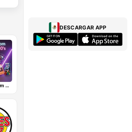
DESCARGAR APP
Best Hits From The 70’s & 80’s