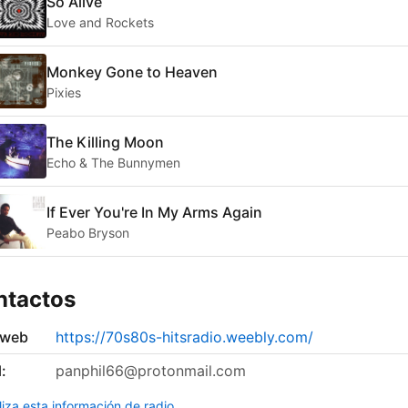
So Alive
Love and Rockets
Monkey Gone to Heaven
Pixies
The Killing Moon
Echo & The Bunnymen
If Ever You're In My Arms Again
Peabo Bryson
ntactos
 web
https://70s80s-hitsradio.weebly.com/
:
panphil66@protonmail.com
liza esta información de radio