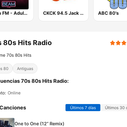
Beam FM - Adult Hits Canada
CKCK 94.5 Jack FM
ABC 80's
 80s Hits Radio
ime 70s 80s Hits
s 80
Antiguas
uencias 70s 80s Hits Radio:
to:
Online
 Canciones
Últimos 7 días
Últimos 30 
One to One (12” Remix)