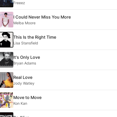
Freeez
I Could Never Miss You More
Melba Moore
This Is the Right Time
Lisa Stansfield
It's Only Love
Bryan Adams
Real Love
Jody Watley
Move to Move
Kon Kan