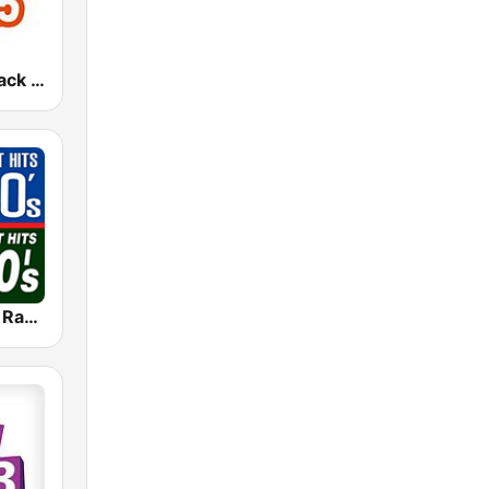
CKCK 94.5 Jack FM
70s 80s Hits Radio