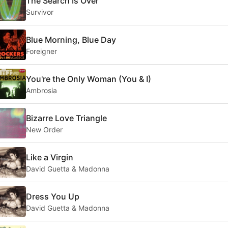
The Search Is Over
Survivor
Blue Morning, Blue Day
Foreigner
You're the Only Woman (You & I)
Ambrosia
Bizarre Love Triangle
New Order
Like a Virgin
David Guetta & Madonna
Dress You Up
David Guetta & Madonna