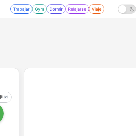
Trabajar
Gym
Dormir
Relajarse
Viaje
62