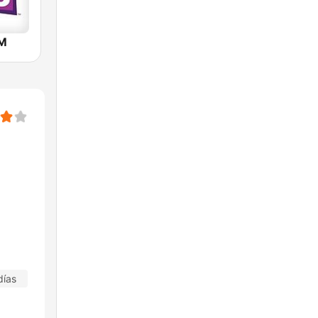
FM
días