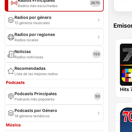
Radios Principales
2670
Radios más escuchadas
Radios por género
15 géneros musicales
Emisor
Radios por regiones
Radios locales
Noticias
155
Radios noticiosas
Recomendadas
Lista de las mejores radios
Podcasts
Hits
Podcasts Principales
50
Podcasts más populares
Podcasts por Género
18 géneros temáticos
Música