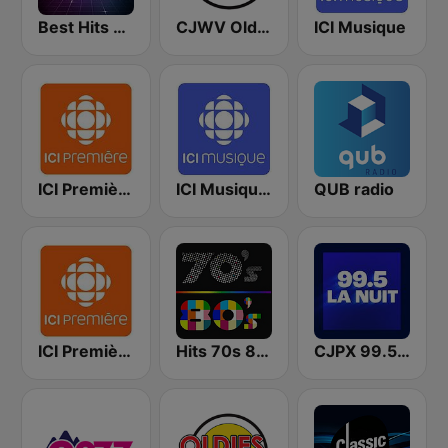
Best Hits Radio 80's
CJWV Oldies 96.7 FM
ICI Musique
ICI Première Montréal
ICI Musique Classique
QUB radio
ICI Première Québec
Hits 70s 80s
CJPX 99.5 MTL