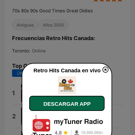
70s 80s 90s Good Times Great Oldies
Antiguas
Años 2000
Frecuencias Retro Hits Canada:
Toronto:
Online
Top Canciones
Retro Hits Canada en vivo
Últimos 7 días
Últimos 30 días
Disco 70s 80s 90s (Flashback)
1
DJ HUGO BOY
DESCARGAR APP
MIX RETRO 70s 80s 90s
2
AFTERLIFE - BACK IN TIME