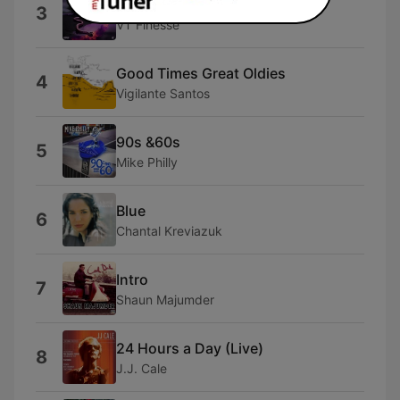
Overnight
3
VT Finesse
Good Times Great Oldies
4
Vigilante Santos
90s &60s
5
Mike Philly
Blue
6
Chantal Kreviazuk
Intro
7
Shaun Majumder
24 Hours a Day (Live)
8
J.J. Cale