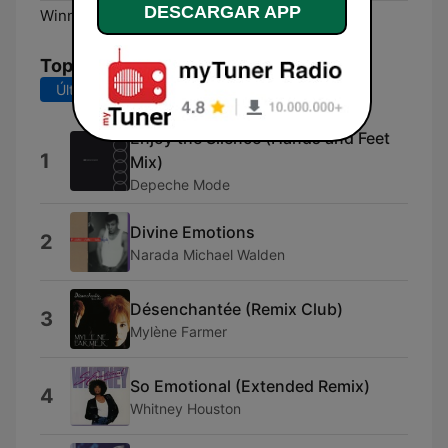
DESCARGAR APP
Winnipeg:
Online
Top Canciones
Últimos 7 días
Últimos 30 días
Enjoy the Silence (Hands and Feet
1
Mix)
Depeche Mode
Divine Emotions
2
Narada Michael Walden
Désenchantée (Remix Club)
3
Mylène Farmer
So Emotional (Extended Remix)
4
Whitney Houston