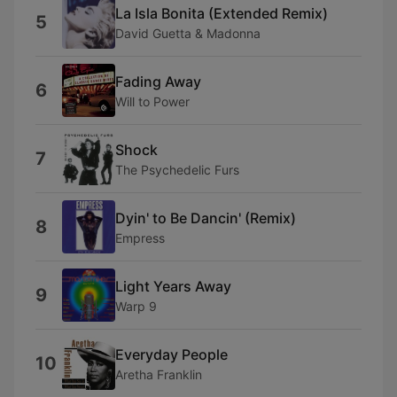
La Isla Bonita (Extended Remix)
5
David Guetta & Madonna
Fading Away
6
Will to Power
Shock
7
The Psychedelic Furs
Dyin' to Be Dancin' (Remix)
8
Empress
Light Years Away
9
Warp 9
Everyday People
10
Aretha Franklin