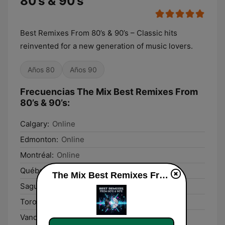
80’s & 90’s
Best Remixes From 80’s & 90’s – Classic hits
reinvented for a new generation of music lovers.
Años 80
Años 90
Frecuencias The Mix Best Remixes From
80’s & 90’s:
Calgary:
Online
Edmonton:
Online
Montréal:
Online
Québec:
Online
The Mix Best Remixes From 80’s & 90’s en vivo
Saguenay:
Online
Toronto:
Online
Vancouver:
Online