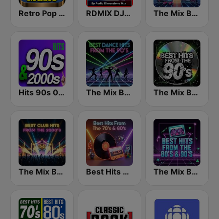
Retro Pop Hits 80s 90s
RDMIX DJSET 70's 80' 90's
The Mix Best Hits From The 80’s
Hits 90s 00s Radio
The Mix Best Dance Hits From the 90’s
The Mix Best Hits From The 90’s
The Mix Best Club Hits From The 2000’s
Best Hits From The 70’s & 80’s
The Mix Best Hits From The 80’s & 90’s