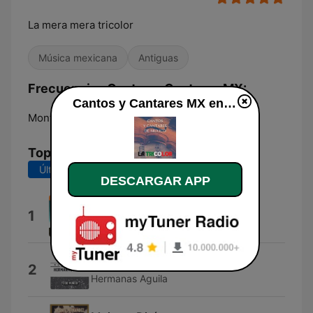
La mera mera tricolor
Música mexicana
Antiguas
Frecuencias Cantos y Cantares MX:
Cantos y Cantares MX en vivo
Monterrey:
Online
Top Canciones
Últimos 7 días
Últimos 30 días
DESCARGAR APP
El prisionero
1
Miguel Aceves Mejia
Rival
2
Hermanas Aguila