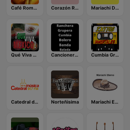
Café Romántico Radio
Corazón Romántico
Mariachi Digital
Qué Viva México Radio
Cancionero Mexicano Radio
Cumbia Gruperas exitos inmortales Radio
Catedral de la Música
Norteñisima
Mariachi Eterno