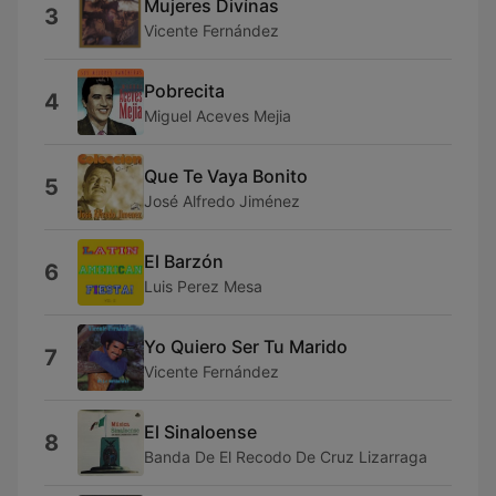
Mujeres Divínas
3
Vicente Fernández
Pobrecita
4
Miguel Aceves Mejia
Que Te Vaya Bonito
5
José Alfredo Jiménez
El Barzón
6
Luis Perez Mesa
Yo Quiero Ser Tu Marido
7
Vicente Fernández
El Sinaloense
8
Banda De El Recodo De Cruz Lizarraga