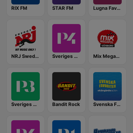
RIX FM
STAR FM
Lugna Favoriter
NRJ Sweden
Sveriges Radio P4 Stockholm
Mix Megapol Göteborg
Sveriges Radio P3
Bandit Rock
Svenska Favoriter