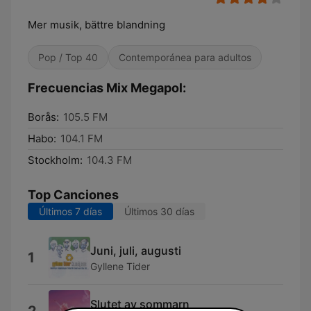
Mer musik, bättre blandning
Pop / Top 40
Contemporánea para adultos
Frecuencias Mix Megapol:
Borås:
105.5 FM
Habo:
104.1 FM
Stockholm:
104.3 FM
Top Canciones
Últimos 7 días
Últimos 30 días
Juni, juli, augusti
1
Gyllene Tider
Slutet av sommarn