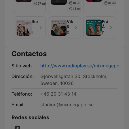
10 Jun 2026
18 Jun 2021
57 min
41 min
Ihop
Viktor
Frågar
Med
&
Åt
Josefin
Faraos
En
Ihop Med Josefin
RadioPlay
Podplay
Podcast
Kompis
Contactos
Sitio web
http://www.radioplay.se/mixmegapol
Dirección:
Gjörwellsgatan 30, Stockholm,
Sweden, 10026
Teléfono:
+46 20 31 43 14
Email:
studion@mixmegapol.se
Redes sociales