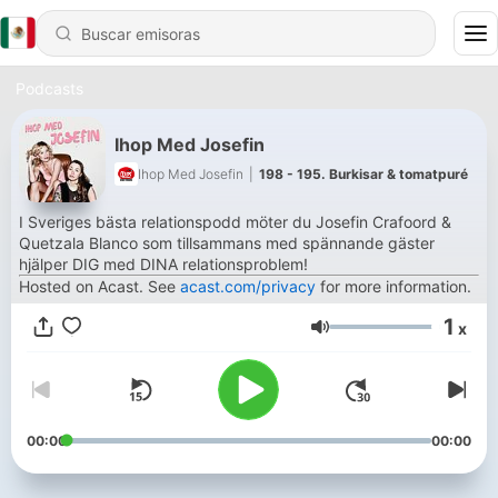
Podcasts
Ihop Med Josefin
Ihop Med Josefin
|
198 - 195. Burkisar & tomatpuré
I Sveriges bästa relationspodd möter du Josefin Crafoord &
Quetzala Blanco som tillsammans med spännande gäster
hjälper DIG med DINA relationsproblem!
Hosted on Acast. See
acast.com/privacy
for more information.
1
x
Volumen
00:00
00:00