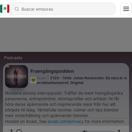
Podcasts
Framgångspodden
Acast
|
2120 - 1040. Johan Rockström: Så nära är vi
en klimatkatastrof, Original
Nordens största intervjupodd. Träffar de mest framgångsrika
personerna, entreprenörer, idrottsprofiler och artister. Ni får
höra deras spännande och inspirerande resor från hur allt
började till idag. Värdefulla nycklar, rutiner och tips blandat
med underhållning och spännande historier.
Hosted on Acast. See
acast.com/privacy
for more information.
1