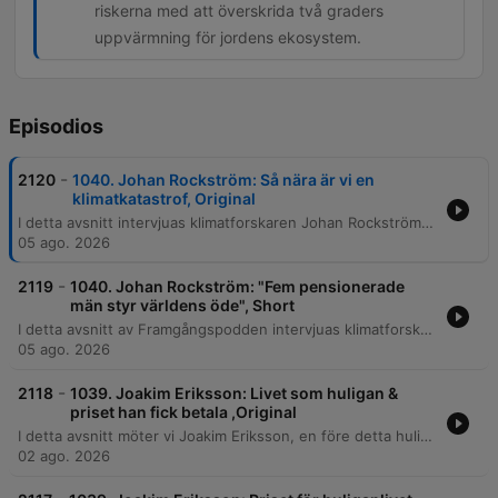
riskerna med att överskrida två graders
uppvärmning för jordens ekosystem.
Episodios
-
2120
1040. Johan Rockström: Så nära är vi en
klimatkatastrof, Original
I detta avsnitt intervjuas klimatforskaren Johan Rockström om de akuta riskerna med den globala uppvärmningen och planetära gränser. Han diskuterar vikten av energiomställning, risken för tipppunkter i ekosystem som Amazonas, samt hur uppvärmningstakten nu har accelererat. Samtalet belyser de vetenskapliga bevisen för att uppvärmningen accelererar och risken för att vi kraschar genom 1,5-gradersmålet. Rockström föreslår även införandet av ett globalt pris på koldioxid samt vikten av att ha satt vetenskapligt baserade planetära gränser för världsekonomin.
05 ago. 2026
-
2119
1040. Johan Rockström: "Fem pensionerade
män styr världens öde", Short
I detta avsnitt av Framgångspodden intervjuas klimatforskaren Johan Rockström om de akuta riskerna för en klimatkollaps, planetära gränser och risken för tipppunkter i ekosystem som Amazonas. Han diskuterar även hur den vetenskapliga bekräftelsen visar att uppvärmningstakten accelererar. Vidare reflekterar Rockström över global politisk osäkerhet och hur världens fokus på ett fåtal ledare försvårar hållbarhetsomställningen. Han föreslår historiska korrigeringar, såsom planetära gränser och globala koldioxidpriser, samt ser möjligheter till snabb förändring genom kriser.
05 ago. 2026
-
2118
1039. Joakim Eriksson: Livet som huligan &
priset han fick betala ,Original
I detta avsnitt möter vi Joakim Eriksson, en före detta huliganledare för Djurgårdens IF, som delar med sig av sin turbulenta livshistoria. Från en uppväxt präglad av brist på manliga förebilder och tidig kriminalitet, till att bli en central figur i den våldsamma supporterkulturen under 90-talet, beskriver han hur behovet av bekräftelse drev honom in i ett liv av vapen, knivslagsmål och gängkriminalitet. Berättelsen fortsätter genom en djup personlig kris där ett dubbelliv som ledare i DFG gradvis ersattes av missbruk, psykos och hemlöshet. Joakim reflekterar över sin resa från destruktiva flyktbeteenden till att finna stabilitet i nykterhet, och belyser hur traumatiska upplevelser av skam formade hans identitet.
02 ago. 2026