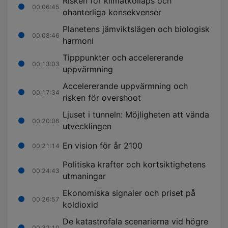
Risken för klimatkollaps och
00:06:45
ohanterliga konsekvenser
Planetens jämviktslägen och biologisk
00:08:46
harmoni
Tipppunkter och accelererande
00:13:03
uppvärmning
Accelererande uppvärmning och
00:17:34
risken för overshoot
Ljuset i tunneln: Möjligheten att vända
00:20:06
utvecklingen
En vision för år 2100
00:21:14
Politiska krafter och kortsiktighetens
00:24:43
utmaningar
Ekonomiska signaler och priset på
00:26:57
koldioxid
De katastrofala scenarierna vid högre
00:32:10