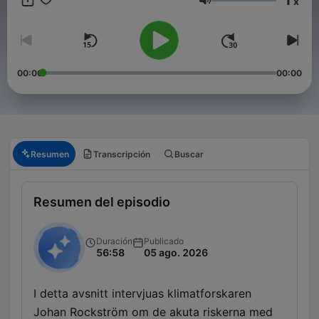
x
Volumen
00:00
00:00
Resumen
Transcripción
Buscar
Resumen del episodio
Duración
Publicado
56:58
05 ago. 2026
I detta avsnitt intervjuas klimatforskaren
Johan Rockström om de akuta riskerna med