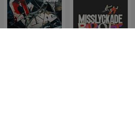
Svenska Mordhistorier
Misslyckade Brott