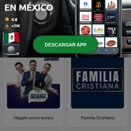
Brujula De Mercados -
Bloomberg Daybreak
Economía, Geopolítica y
América Latina
Mercados Financieros.
DESCARGAR APP
Hágale como quiera
Familia Cristiana