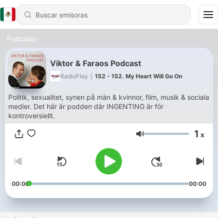
Podcasts
Viktor & Faraos Podcast
RadioPlay
|
152 - 152. My Heart Will Go On
Politik, sexualitet, synen på män & kvinnor, film, musik & sociala
medier. Det här är podden där INGENTING är för
kontroversiellt.
1
x
Volumen
00:00
00:00