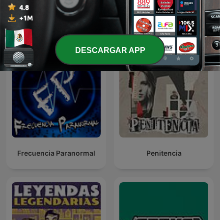
MiedoScope Historias de
Historias De Terror
Miedo en Directo
DESCARGAR APP
Frecuencia Paranormal
Penitencia