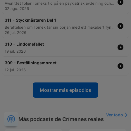
Avsnittet följer Tomeks tid på en psykiatrisk avdelning och de märkliga omständigheterna kring hans långa permissioner, som ledde till möten i Ystad och händelser vid ett pensionat. Genom tekniska bevis, såsom anatomisk kunskap och fynd av knivar och fingeravtryck, kopplas Tomek till de brutala morden på Olof och Stina. Trots Tomeks egna berättelser och förnekanden, undermineras hans trovärdighet av den tekniska bevisningen och bristen på stöd för hans alibi. Utredningen leder slutligen till en fällande dom för mord, och avsnittet avslutas med information om att Tomek senare tog sitt liv.
02 ago. 2026
-
311
Styckmästaren Del 1
Berättelsen om Tomek tar sin början med ett makabert fynd i en sopcontainer i Malmö 1974, där mänskliga kroppsdelar upptäcktes. Utredningen leder fram till Tomek, en man med en våldsam bakgrund från andra världskriget, och avslöjar hur en konfrontation om ämnet giftermål eskalerade till ett mord och efterföljande styckning av offret Jolla. I samband med fallet utforskas även den svenska psykiatriens historia, från tidiga asyler och brutala behandlingar som lobotomi till modern vård. Avslutningsvis beskrivs de omfattande tekniska bevisen från brottsplatsen och rättsprocessen, där Tomek dömdes för grov misshandel och vållande till annans död men med påföljd av sluten psykiatrisk vård.
26 jul. 2026
-
310
Lindomefallet
19 jul. 2026
-
309
Beställningsmordet
12 jul. 2026
Mostrar más episodios
Ver todo
Más podcasts de Crímenes reales