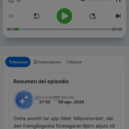
x
Volumen
00:00
00:00
Resumen
Transcripción
Buscar
Resumen del episodio
Duración
Publicado
37:32
09 ago. 2026
Detta avsnitt tar upp fallet 'Miljonmordet', där
den framgångsrika företagaren Björn skjuts till