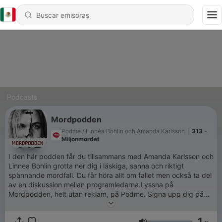
Podcasts
Mordpodden
Podme / Linnéa Bohlin och Amanda Karlsson
|
313 -
Miljonmordet
I den här podden får du tillsammans med Amanda Karlsson och
Linnea Bohlin grotta ner dig i läskiga, sanna och riktigt
spännande mordfall. Du får höra allt om fallet men också ta del
av en diskussion mellan programledarna.Lyssna på
Mordpodden, helt utan reklam, på Podme. Signa upp dig på
podme.com - de första 14 dagarna är gratis. Ladda sedan ner
Podme-appen i Appstore eller Google Play.
1