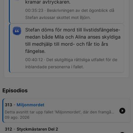
kramar avtryckaren.
00:35:23 · Beskrivningen av det ögonblick då
Stefan avlossar skottet mot Björn.
Stefan döms för mord till livstidsfängelse-
medan både Mila och Alina anses skyldiga
till medhjälp till mord- och får tio års
fängelse.
00:40:12 · Det slutgiltiga rättsliga utfallet för de
inblandade personerna i fallet.
Episodios
-
313
Miljonmordet
Detta avsnitt tar upp fallet 'Miljonmordet', där den framgångsrika företagaren Björn skjuts till döds utanför Fagersta. Berättelsen utforskar de komplexa relationerna och ekonomiska spänningarna mellan Björn, hans fru Mila och systern Alina. Utredningen följer spår från brottsplatsen och telefonmaster fram till gripanden av flera personer för medhjälp. Under rättegången ställs motiven ekonomisk vinning mot personlig hämnd, vilket slutligen leder till att Stefan döms till livstids fängelse medan Mila och Alina döms för medhjälp.
09 ago. 2026
-
312
Styckmästaren Del 2