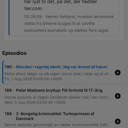
har lyst til det, på det, der hedder
tier.com.
00:29:09 · Værten forklarer, hvordan økonomisk
støtte fra lytterne bruges til at udvikle
podcastens journalistik og dække flere sager.
Episodios
-
190
Manden i regntøj dømt: 'Jeg var drevet af hævn'
Dette afsnit følger op på sagen om et drab i Vejle og et efterfølgende drabforsøg i Vinding, hvor gerningsmandens diagnose af paranoid skizofreni belyses. Episoden gennemgår desuden detaljerne i et voldeligt overfald på et ungt par på en landejendom samt forbindelsen til et drab i Mølholm. Værten efterlyser desuden information om en mand i psykiatriens søgelys og kvinder, der er blevet chikaneret af 'manden på den sorte cykel', samt opfordrer til økonomisk støtte til podcasten.
Fri, 7 Aug 2026 03:00:00 +0000
-
189
Peter Madsens bryllup: Fik forhold til 17-årig
Denne episode af Sagen Genåbnet dykker ned i den kontroversielle korrespondance mellem Peter Madsen og en ung kvinde, og hvordan deres relation udviklede sig fra breve til et ønske om ægteskab. Gennem interview med journalisten Jesper Vestergaard Larsen belyses de personlige følelser bag relationen samt de vidtrækkende juridiske konsekvenser for lovgivningen omkring kontakt i fængsler. Der kigges desuden nærmere på de juridiske aspekter af Madsens forsøg på at indgå ægteskab, herunder Højesterets afgørelse om hans rettigheder i forhold til besøg og udgang. Episoden berører også de sikkerhedsmæssige udfordringer ved hans personlighed og hans tendens til manipulation i fængselssystemet.
Wed, 5 Aug 2026 03:00:00 +0000
-
188
2. Kongelig kriminalitet: Turboprinsen af
Danmark
Denne episode gennemgår en række kontroversielle trafikforseelser involveret i det danske kongehus, herunder en voldsom bilulykke i Frankrig i 1988 med kronprins Frederik og prins Joachim samt episoder med høj fart i BMW nær Middelfart. Derudover belyses sager om ulovlig krydsning af den lukkede Storebæltsbro under stormen Egon, en sag fra 1991/1992 involverende Malou Aamund samt de juridiske aspekter af kongelig immunitet. Episoden afsluttes med et blik på prins Joachims politianmeldelse og værternes egne erfaringer med fartbøder.