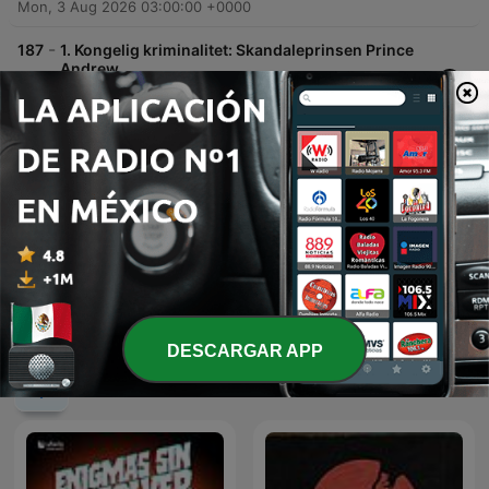
Mon, 3 Aug 2026 03:00:00 +0000
-
187
1. Kongelig kriminalitet: Skandaleprinsen Prince
Andrew
Denne episode af 'Sagen genåbnet' dykker ned i de historiske skandaler omkring prins Andrew, herunder hans forbindelser til Jeffrey Epstein og de kontroversielle anklager fra ofre som Virginia Giuffre. Episoden gennemgår hans baggrund, de juridiske konsekvenser efter hans interview med BBC Newsnight, samt fratagelsen af hans militære titler. Derudover undersøges nye mistanker om embedsmisbrug i forbindelse med videreformidling af fortrolige dokumenter til Epstein. Episoden berører desuden de potentielle retlige konsekvenser for prinsen og de seneste rygter omkring de kongelige døtres boligforhold.
27 jul. 2026
-
186
6. Peter Lundin: Gammelt had
Denne episode omhandler et nyligt overfald på Peter Lundin i Storstrøm Fængsel, begået af en medindsat som en form for selvtægt. Podcasterne diskuterer gerningsmandens motivation, der bunder i vrede over Lundins tidligere forbrydelser, samt de etiske dilemmaer omkring kriminelle miljøers eget kodex. Værterne reflekterer over Brian Sandbergs holdning til selvtægt og sammenligner det med retssystemets principper. De berører også udfordringerne for Kriminalforsorgen ved at placere forskellige typer kriminelle i samme miljø samt de moderne faciliteter i fængslet.
25 jul. 2026
Mostrar más episodios
DESCARGAR APP
Ver todo
Más podcasts de Crímenes reales