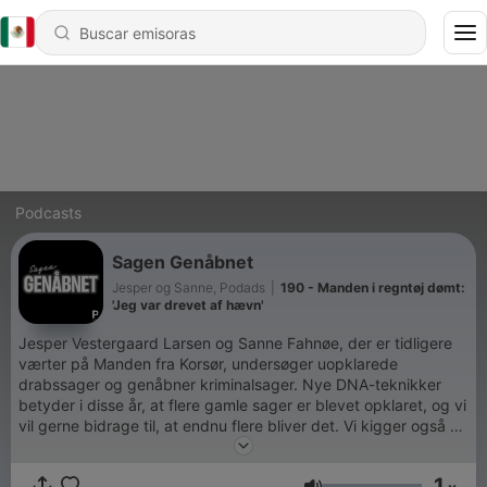
Podcasts
Sagen Genåbnet
Jesper og Sanne, Podads
|
190 - Manden i regntøj dømt:
'Jeg var drevet af hævn'
Jesper Vestergaard Larsen og Sanne Fahnøe, der er tidligere
værter på Manden fra Korsør, undersøger uopklarede
drabssager og genåbner kriminalsager. Nye DNA-teknikker
betyder i disse år, at flere gamle sager er blevet opklaret, og vi
vil gerne bidrage til, at endnu flere bliver det. Vi kigger også på
sager, der er blevet opklaret med nye DNA-teknikker og sager
fra udlandet, hvor de nye fremskridt har ført til gennembrud i
1