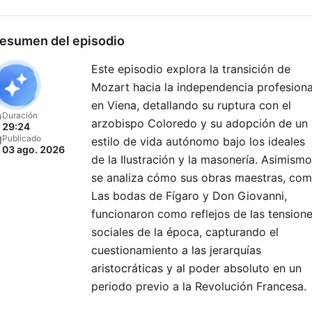
antiguedad. Son relatos
pensados para disfrutar c
esumen del episodio
calma, para dejarte llevar p
Este episodio explora la transición de
emoción de la narración y 
Mozart hacia la independencia profesiona
reconectar con la historia
en Viena, detallando su ruptura con el
desde otro lugar. Muchos
Duración
arzobispo Coloredo y su adopción de un
29:24
oyentes lo escuchan de no
Publicado
estilo de vida autónomo bajo los ideales
03 ago. 2026
como una forma de relajar
de la Ilustración y la masonería. Asimismo
dejarse envolver por el so
se analiza cómo sus obras maestras, co
antes de dormir, y te diré a
Las bodas de Fígaro y Don Giovanni,
funcionaron como reflejos de las tension
si lo haces me harás sentir
sociales de la época, capturando el
muy orgulloso de dejarme
cuestionamiento a las jerarquías
acompañarte. Mi nombre es
aristocráticas y al poder absoluto en un
Iván Patxi Gómez Gallego, 
periodo previo a la Revolución Francesa.
productor de podcast crea