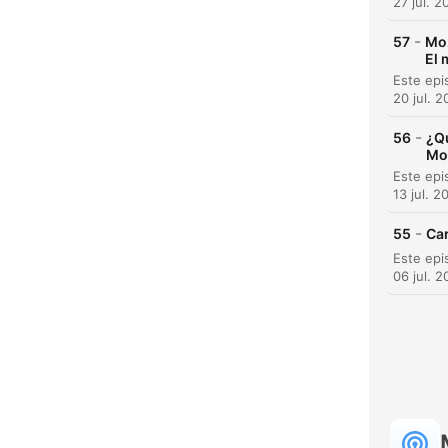
27 jul. 2
-
57
Moz
El 
20 jul. 
-
56
¿Q
Mo
13 jul. 2
-
55
Car
06 jul. 