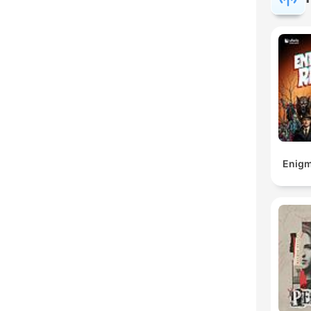
Enigm