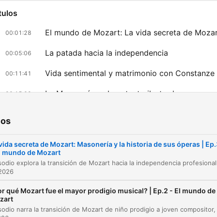
y ejecutivo de podcast, loc
tulos
y narrador profesional, con
más de 12 años de experie
El mundo de Mozart: La vida secreta de Moza
00:01:28
creando pódcast
La patada hacia la independencia
00:05:06
documentales, narrativos y
Vida sentimental y matrimonio con Constanze
sonoros para medios, marc
00:11:41
proyectos personales.
La Masonería y el contexto ilustrado
00:15:09
Suscríbete al pódcast para
La historia detrás de las bodas de Fígaro
00:18:23
perderte ningún episodio.
ios
También puedes seguir es
Don Giovanni y los límites del poder
00:22:24
contenido en Instagram,
vida secreta de Mozart: Masonería y la historia de sus óperas | Ep
El mundo de Mozart
az clic en un capítulo para ir directamente a ese momento
Youtube o TikTok como
acados
@NochesDeHistoria Contacto
 2026
profesional:
r qué Mozart fue el mayor prodigio musical? | Ep.2 - El mundo de
Mozart cambió la seguridad de una corte por la
zart
contacto@ivanpatxi.es Más
incertidumbre de vivir de su propio talento.
información y otros proyec