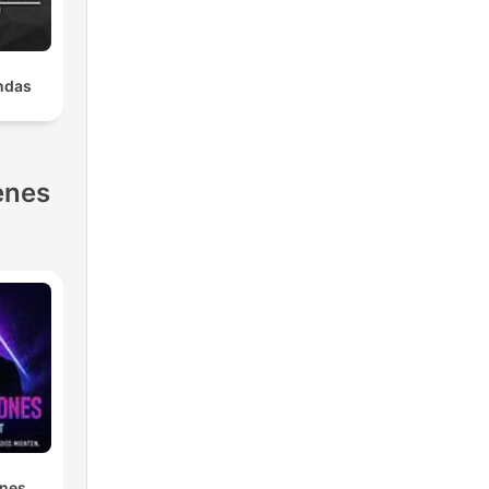
ndas
enes
ones