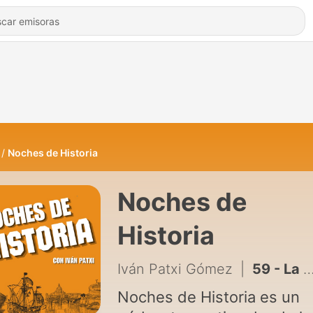
Noches de Historia
Noches de
Historia
Iván Patxi Gómez
|
59 - La vida secreta de Mozart: Masonería y la historia de sus óperas | Ep.3 - El mundo de Mozart
Noches de Historia es un