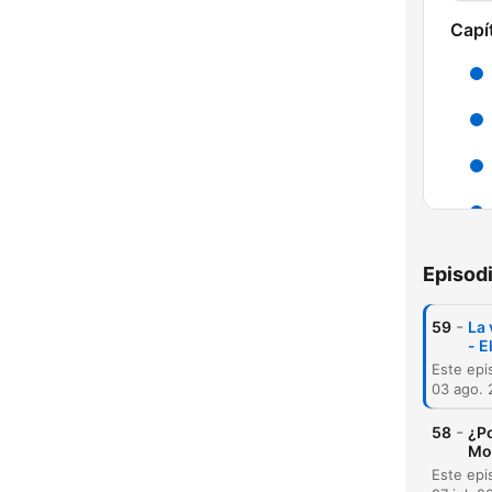
Capí
Episod
-
59
La 
- 
H
Dest
03 ago.
-
58
¿Po
Mo