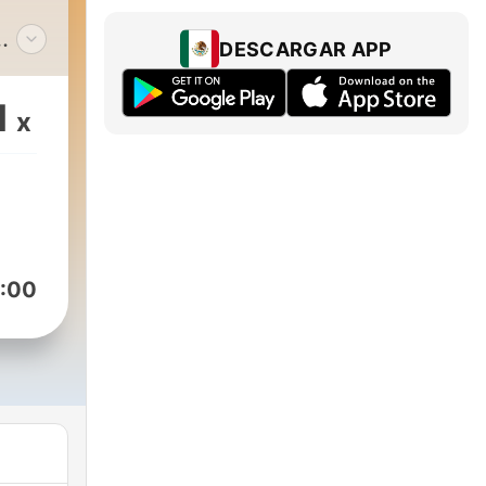
DESCARGAR APP
1
x
ón
es
enes
:00
tos
erra