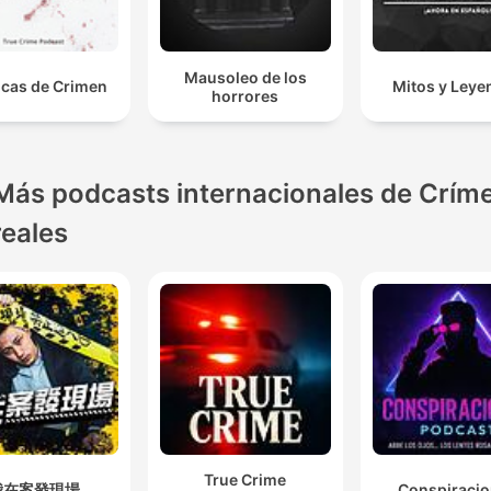
Mausoleo de los
icas de Crimen
Mitos y Leye
horrores
Más podcasts internacionales de Crím
reales
True Crime
我在案發現場
Conspiraci