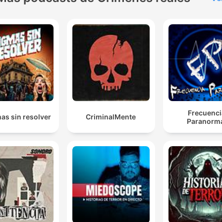
Esto es mucho más que una escena de terror
sobrenatural para impresionar al público, es una
metáfora política demoledora sobre los límites del
poder.
00:24:16 · El autor interpreta la escena final de Don Giovanni
como un mensaje sobre la justicia frente a los abusos de la élit
Frecuenci
as sin resolver
CriminalMente
Paranorm