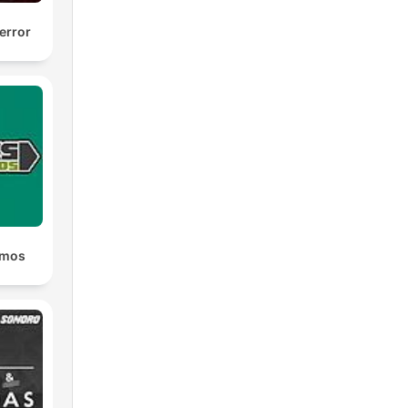
error
emos