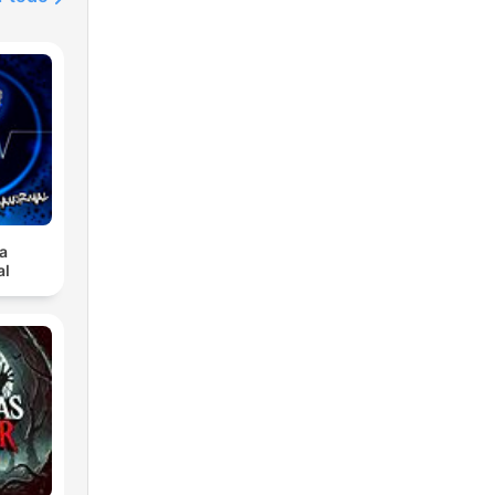
e.
a
al