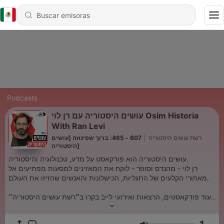
Podcasts
עושים היסטוריה עם רן לוי Osim Historia
With Ran Levi
607 - 465: ברוך שפינוזה [עושים
|
רשת עושים היסטוריה
היסטוריה]
עושים היסטוריה הוא פודקאסט על מדע, טכנולוגיה והיסטוריה.
רן לוי - מהנדס וסופר - לוקח את המאזינים למסעות מפתיעים אל
מאחורי הקלעים של התגליות, הכישלונות והאנשים שהזיזו את העולם.
לעוד פודקאסטים, הרצאות ואירועי לייב בקרו ב״רשת עושים היסטוריה״
והרשמו לניוזלטר.