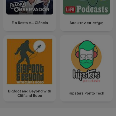
E o Resto é... Ciência
Άκου την επιστήμη
Bigfoot and Beyond with
Hipsters Ponto Tech
Cliff and Bobo