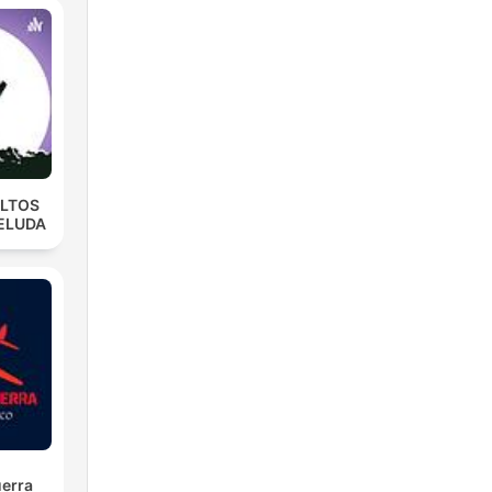
ULTOS
ELUDA
uerra