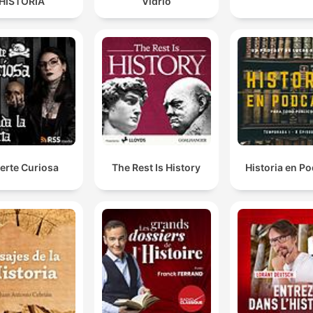
HISTORIA
Vidrio
erte Curiosa
The Rest Is History
Historia en P