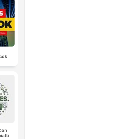
rcok
con
iatti