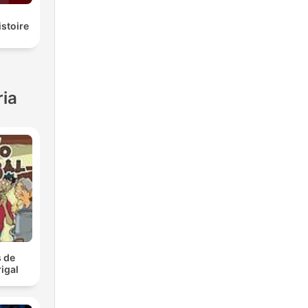
istoire
ria
 de
igal