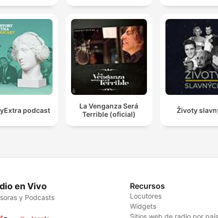
La Venganza Será
ryExtra podcast
Životy slav
Terrible (oficial)
dio en Vivo
Recursos
Locutores
soras y Podcasts
Widgets
Sitios web de radio por paí