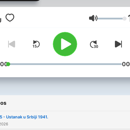
nalazi život iza istorijskih
datuma.
Volumen
:00
00
ios
5 - Ustanak u Srbiji 1941.
 2026