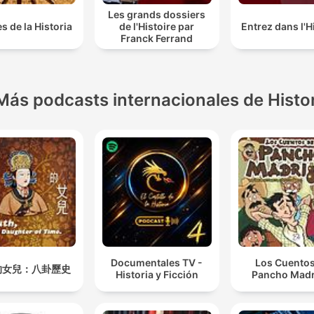
Les grands dossiers
s de la Historia
de l'Histoire par
Entrez dans l'H
Franck Ferrand
Más podcasts internacionales de Histo
Documentales TV -
Los Cuentos
的女兒：八卦歷史
Historia y Ficción
Pancho Madr