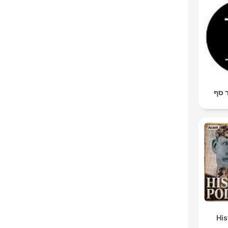
ר סף
Hi