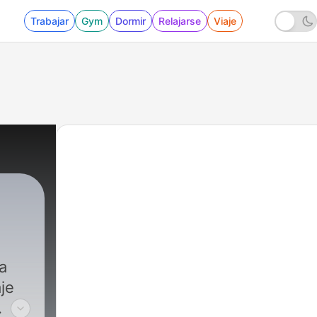
Trabajar
Gym
Dormir
Relajarse
Viaje
a
aje