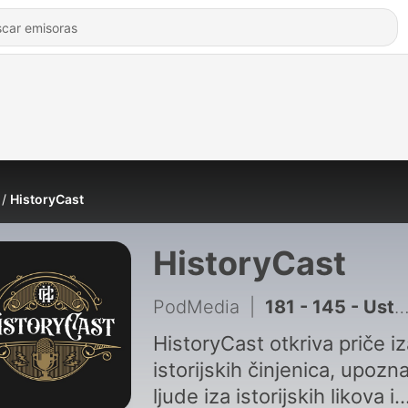
HistoryCast
HistoryCast
PodMedia
|
181 - 145 - Ustanak u Srbiji 1941.
HistoryCast otkriva priče iz
istorijskih činjenica, upozn
ljude iza istorijskih likova i