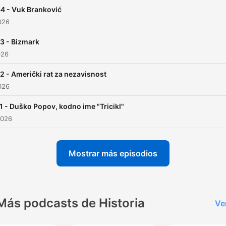
4 - Vuk Branković
2026
3 - Bizmark
026
2 - Američki rat za nezavisnost
2026
1 - Duško Popov, kodno ime "Tricikl"
2026
Mostrar más episodios
Más podcasts de Historia
Ve