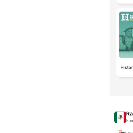
Histo
Ra
Emi