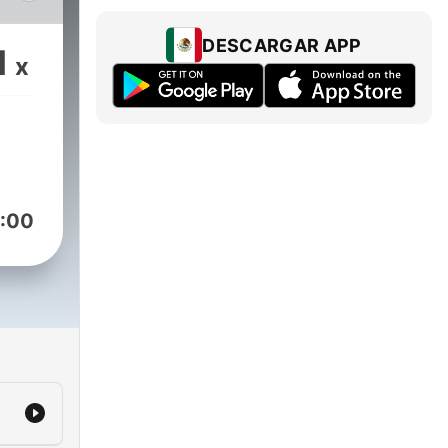
DESCARGAR APP
1
x
:00