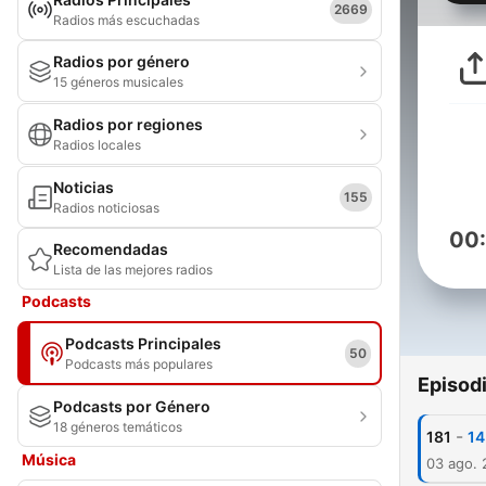
2669
Radios más escuchadas
Radios por género
15 géneros musicales
Radios por regiones
Radios locales
Noticias
155
Radios noticiosas
00
Recomendadas
Lista de las mejores radios
Podcasts
Podcasts Principales
50
Podcasts más populares
Episod
Podcasts por Género
18 géneros temáticos
-
181
14
Música
03 ago.