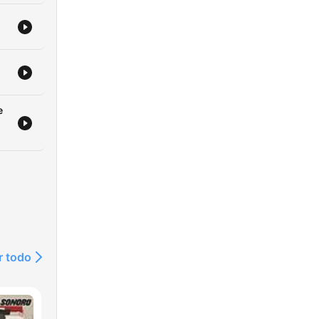
e
r todo