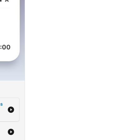
o
o
o
:00
ás