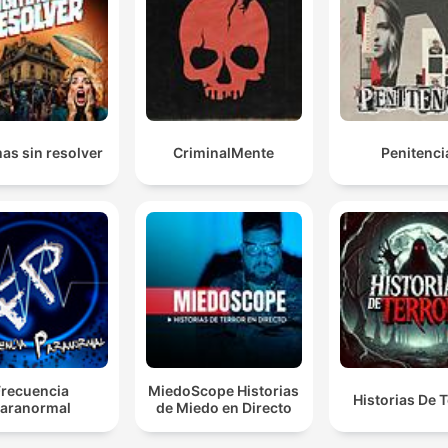
as sin resolver
CriminalMente
Penitenci
Frecuencia
MiedoScope Historias
Historias De T
aranormal
de Miedo en Directo