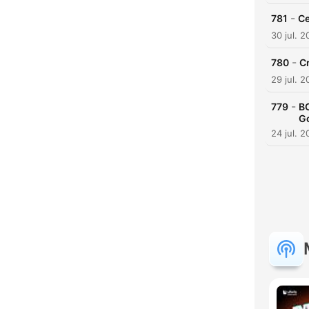
-
781
Ce
30 jul. 
-
780
Cr
29 jul. 
-
779
BO
Go
24 jul. 