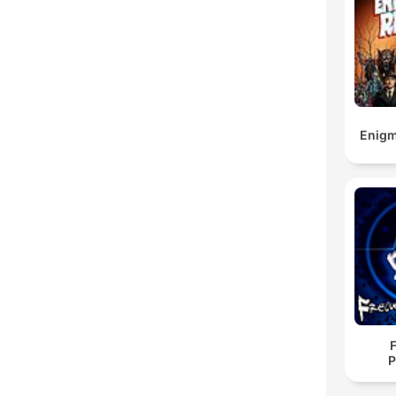
Enigm
P