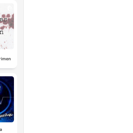
rimen
a