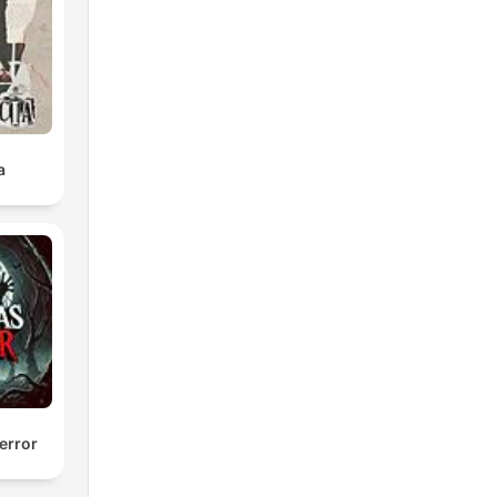
a
error