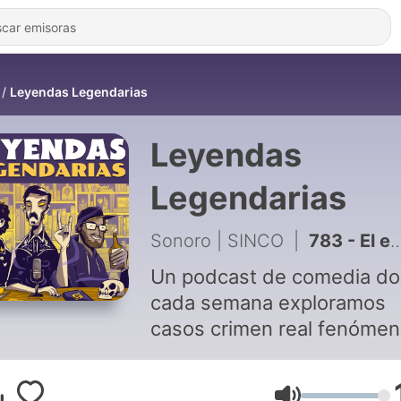
Leyendas Legendarias
Leyendas
Legendarias
Sonoro | SINCO
|
783 - El extraterrestre en el súper (con Regina Blandón) - Historias del Más Acá 283
Un podcast de comedia d
cada semana exploramos
casos crimen real fenóme
paranormales y eventos
históricos peculiares, notor