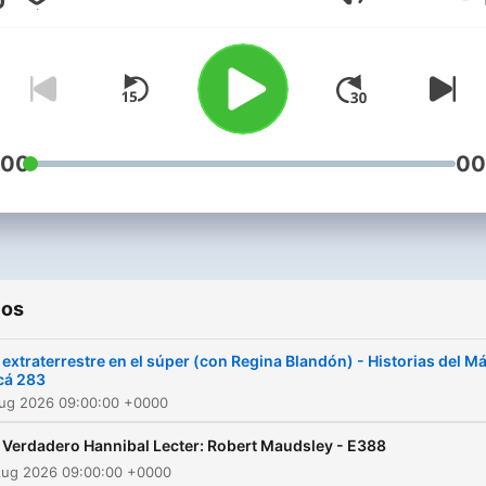
Volumen
o fantásticos. José Antoni
Badía: @Elbadiablo Eduard
Espinosa: @NingunEduard
Mario López Capistrán:
@MarioLopezCapi
:00
00
ios
 extraterrestre en el súper (con Regina Blandón) - Historias del M
cá 283
Aug 2026 09:00:00 +0000
l Verdadero Hannibal Lecter: Robert Maudsley - E388
Aug 2026 09:00:00 +0000