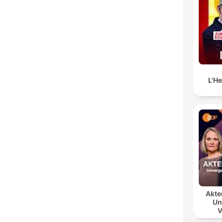
L'H
Akte
Un
V