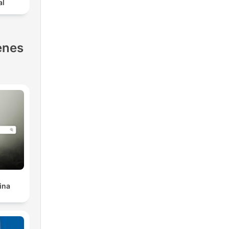
al
enes
ina