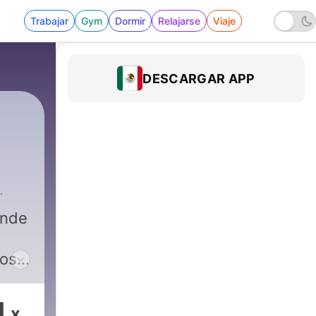
Trabajar
Gym
Dormir
Relajarse
Viaje
DESCARGAR APP
onde
nos
ios
1
x