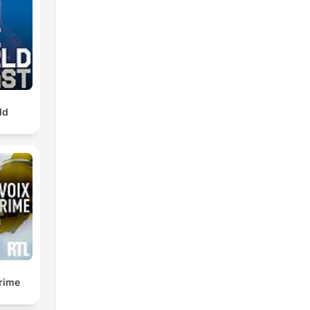
ld
crime