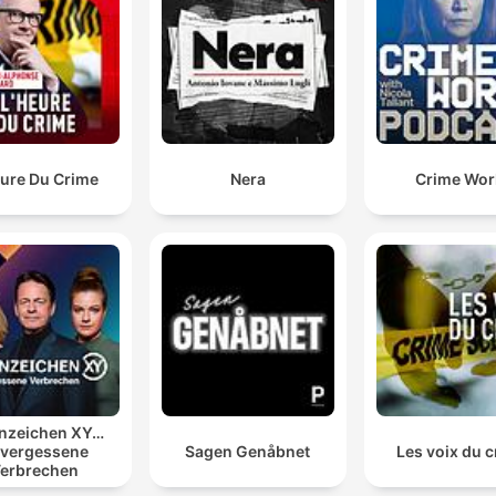
eure Du Crime
Nera
Crime Wor
nzeichen XY…
vergessene
Sagen Genåbnet
Les voix du 
erbrechen