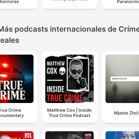
horrores
Paranorm
Más podcasts internacionales de Crím
reales
True Crime
Matthew Cox | Inside
Mjesto Zloč
ocumentary
True Crime Podcast