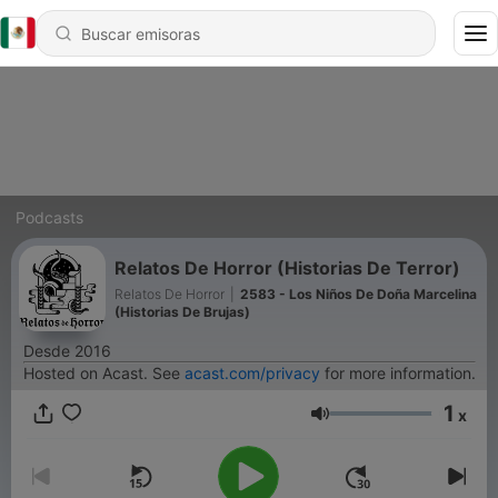
Podcasts
Relatos De Horror (Historias De Terror)
Relatos De Horror
|
2583 - Los Niños De Doña Marcelina
(Historias De Brujas)
Desde 2016
Hosted on Acast. See
acast.com/privacy
for more information.
1
x
Volumen