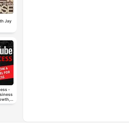
th Jay
ess -
siness
owth,
ting