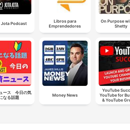
Libros para
On Purpose wi
 Jota Podcast
Emprendedores
Shetty
YouTube Succ
ュース 今日の気
Money News
YouTube for Bu
になる話題
& YouTube Gr
Video Marke