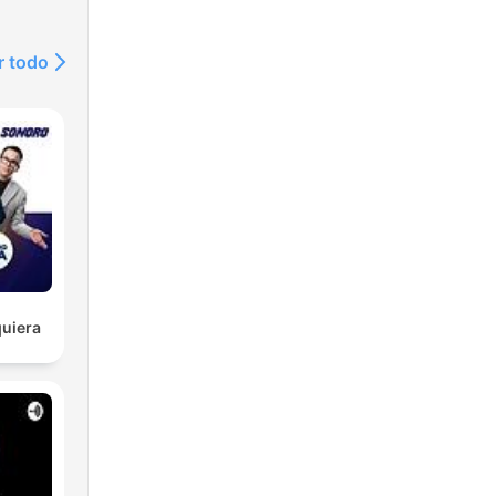
r todo
uiera