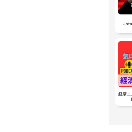
Jota
経済ニ