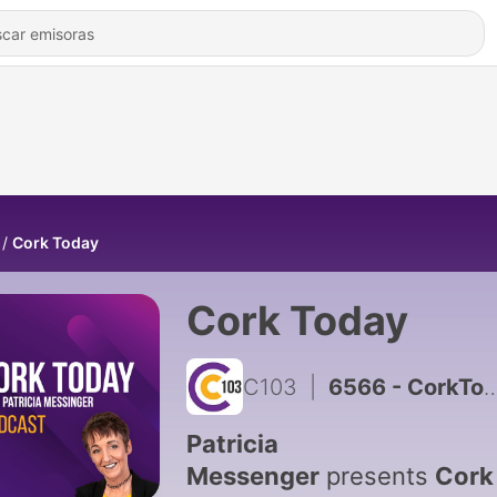
Cork Today
Cork Today
C103
|
6566 - CorkToday 5th August 2026
Patricia
Messenger
presents
Cork