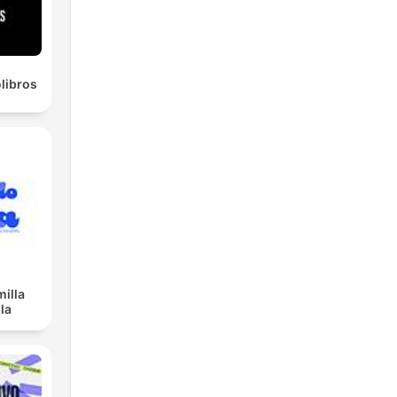
olibros
illa
la