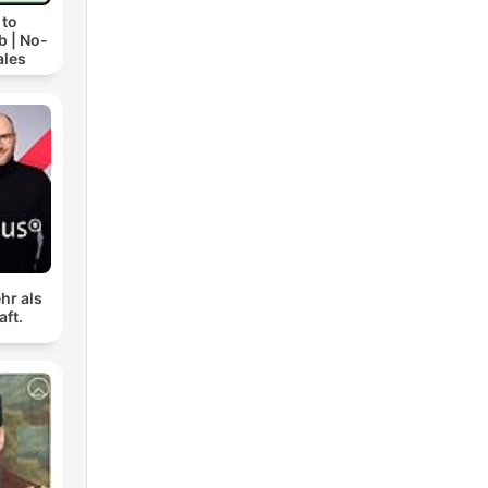
 to
b | No-
ales
hr als
aft.