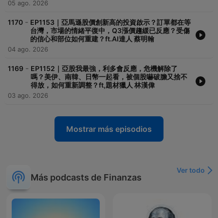
05 ago. 2026
-
1170
EP1153｜亞馬遜股價創新高的投資啟示？訂單都在等
台灣，市場的情緒平復中，Q3漲價趨緩已反應？受傷
的信心和部位如何重建？ft.AI達人 蔡明翰
04 ago. 2026
-
1169
EP1152｜亞股我最強，利多會反應，危機解除了
嗎？美伊、南韓、日幣一起看，被個股嚇破膽又捨不
得放，如何重新調整？ft,題材獵人 林漢偉
03 ago. 2026
Mostrar más episodios
Ver todo
Más podcasts de Finanzas