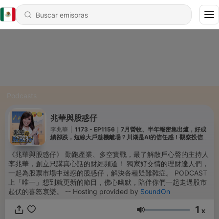
Podcasts
兆華與股惑仔
李兆華
|
1173 - EP1156｜7月營收、半年報密集出爐，好成
績卻跌，短線大戶趁機離場？川湖是AI的信任感！觀察投信順
向股，回檔接就不怕？ft.操盤手 黃豐凱
《兆華與股惑仔》 勤跑產業、多空實戰，最了解散戶心聲的主持人
李兆華，創立只講真心話的財經頻道！ 獨家好交情的理財達人們，
一起為股票市場中迷惑的股惑仔，解決各種疑難雜症。 PODCAST
上「唯一」想到就更新的節目，佛心幽默，陪伴你們一起走過股市
起伏的喜怒哀樂。 -- Hosting provided by
SoundOn
1
x
Volumen