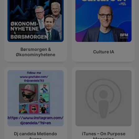
Børsmorgen &
Culture IA
Økonominyhetene
Dj candela Metiendo
iTunes – On Purpose
fuego
Magazine