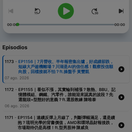
00:00
00:00
Episodios
-
1173
EP1156｜7月營收、半年報密集出爐，好成績卻跌，
短線大戶趁機離場？川湖是AI的信任感！觀察投信順
向股，回檔接就不怕？ft.操盤手 黃豐凱
07 ago. 2026
-
1172
EP1155｜看似不漲，其實輪到補漲？散熱、BBU、記
憶體模組、鋼鐵、汽零件，誰能迎來認真的波段？先
選龍頭+型態好的意義？ft.選股教練 陳唯泰
06 ago. 2026
-
1171
EP1154｜連續反彈上月線了，判斷彈幅滿足，還是續
抱？琉明光學的背書價值，AMD和環球晶財報後跌，
市場期待仍是高標！ft.型男股神 陳威良