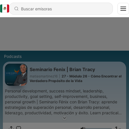
Podcasts
Seminario Fenix | Brian Tracy
matiasmartinez16
|
27 - Módulo 26 - Cómo Encontrar el
Verdadero Propósito de la Vida
Personal development, success mindset, leadership,
productivity, goal setting, self-improvement, business,
personal growth | Seminario Fénix con Brian Tracy: aprende
estrategias de superación personal, desarrollo personal,
liderazgo, productividad, motivación y éxito. Learn practical
strategies from Brian Tracy’s Phoenix Seminar to transform
your life, achieve goals, and boost personal and professional
1