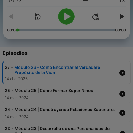
x
success. Each episode covers motivation, leadership, success
Volumen
mindset, and essential skill development. Descubre
enseñanzas prácticas del Seminario Fénix de Brian Tracy para
transformar tu vida, alcanzar metas y potenciar tu éxito
personal y profesional. Cada episodio incluye consejos sobre
motivación, liderazgo, mentalidad de éxito y desarrollo de
00:00
00:00
habilidades clave.
Episodios
-
27
Módulo 26 - Cómo Encontrar el Verdadero
Propósito de la Vida
14 abr. 2026
-
25
Módulo 25 | Cómo Formar Super Niños
14 mar. 2024
-
24
Módulo 24 | Construyendo Relaciones Superiores
14 mar. 2024
-
23
Módulo 23 | Desarrollo de una Personalidad de