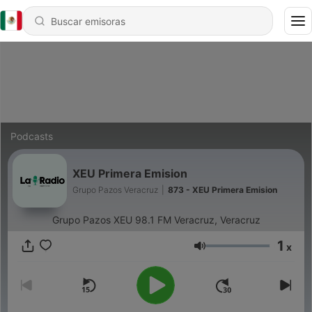
Podcasts
XEU Primera Emision
Grupo Pazos Veracruz
|
873 - XEU Primera Emision
Grupo Pazos XEU 98.1 FM Veracruz, Veracruz
1
x
Volumen