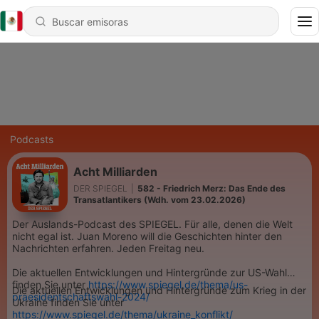
Podcasts
Acht Milliarden
DER SPIEGEL
|
582 - Friedrich Merz: Das Ende des
Transatlantikers (Wdh. vom 23.02.2026)
Der Auslands-Podcast des SPIEGEL. Für alle, denen die Welt
nicht egal ist. Juan Moreno will die Geschichten hinter den
Nachrichten erfahren. Jeden Freitag neu.
Die aktuellen Entwicklungen und Hintergründe zur US-Wahl
finden Sie unter
https://www.spiegel.de/thema/us-
Die aktuellen Entwicklungen und Hintergründe zum Krieg in der
praesidentschaftswahl-2024/
Ukraine finden Sie unter
https://www.spiegel.de/thema/ukraine_konflikt/