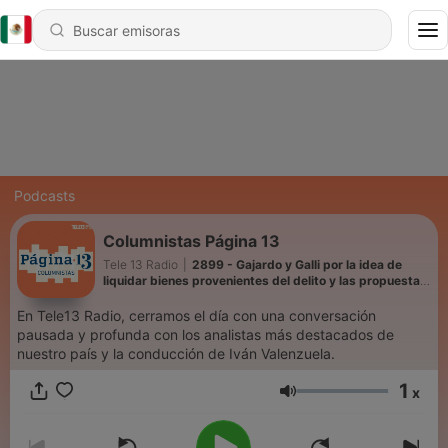
Podcasts
Columnistas Página 13
Tele 13 Radio
|
2899 - Gajardo y Galli por la idea de
liquidar bienes provenientes del delito y las propuestas
para solucionar la sobrepoblación en las cárceles
En Tele13 Radio, cerramos el día con una conversación
pausada y profunda con los analistas más destacados de
nuestro país y la conducción de Iván Valenzuela.
1
x
Volumen