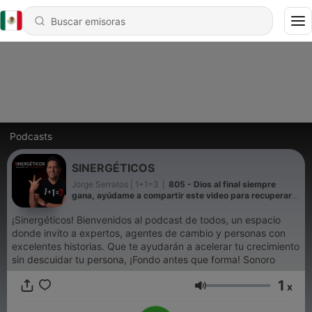
Podcasts
SINERGÉTICOS
Jorge Serratos | 1+1=3
|
805 - Dios al final siempre
gana, ayúdame a compartir este video para recuperar
la cuenta
¡Sinergéticos! Bienvenidos al podcast de todos, un espacio
donde invito a expertos, agentes de cambio y personas con
excelentes historias. Que te ayudarán a acelerar tu crecimiento
sin descuidar tu persona, ¡Fondo antes que forma! Sonoro
1
x
Volumen