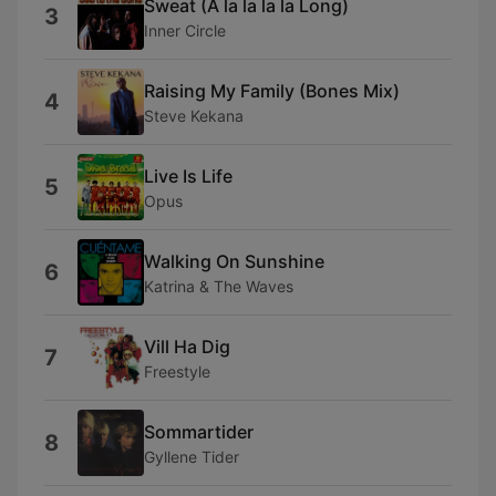
Sweat (A la la la la Long)
3
Inner Circle
Raising My Family (Bones Mix)
4
Steve Kekana
Live Is Life
5
Opus
Walking On Sunshine
6
Katrina & The Waves
Vill Ha Dig
7
Freestyle
Sommartider
8
Gyllene Tider