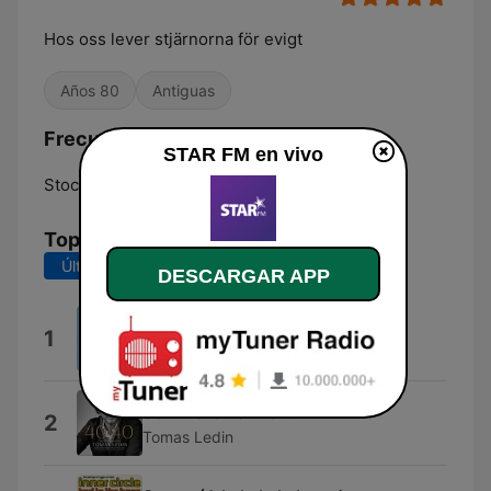
Hos oss lever stjärnorna för evigt
Años 80
Antiguas
Frecuencias STAR FM:
STAR FM en vivo
Stockholm:
107.1 FM
Top Canciones
Últimos 7 días
Últimos 30 días
DESCARGAR APP
La Isla Bonita
1
David Guetta & Madonna
Sommaren är kort
2
Tomas Ledin