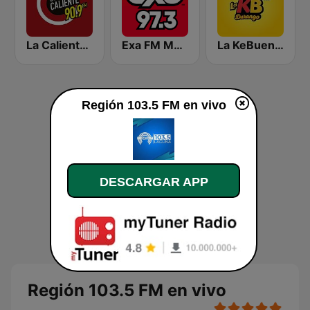
La Caliente 90.9 FM | Chihuahua
Exa FM Monterrey
La KeBuena Durango
Región 103.5 FM en vivo
DESCARGAR APP
Región 103.5 FM en vivo