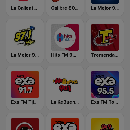
La Caliente 92.3 FM | Torreón
Calibre 800 Radio
La Mejor 92.5 FM
La Mejor 97.1 FM
Hits FM 93.1
Tremenda Durango 96.5 FM
Exa FM Tijuana
La KeBuena Zacatecas
Exa FM Torreón