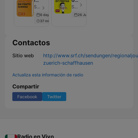
fünfte
Glück
Schweiz
ist
Schweizer Radio und Fernsehen (SRF) - Episodio 50
Schweizer Radio und Fernsehen (SRF) - Episodio 50
Freitag
6 days ago
26 Jun 2026
37 min
Contactos
Sitio web
http://www.srf.ch/sendungen/regionaljou
zuerich-schaffhausen
Actualiza esta información de radio
Compartir
Facebook
Twitter
Radio en Vivo