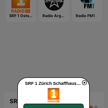
SRF 1 Ostschweiz
Radio Argovia
Radio FM1
SRF 1 Zürich Schaffhausen en vivo
SRF 1 Zürich Schaffhausen