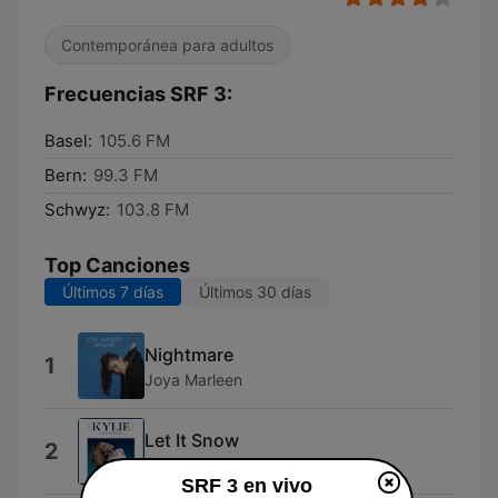
Contemporánea para adultos
Frecuencias SRF 3:
Basel:
105.6 FM
Bern:
99.3 FM
Schwyz:
103.8 FM
Top Canciones
Últimos 7 días
Últimos 30 días
Nightmare
1
Joya Marleen
Let It Snow
2
Kylie Minogue
SRF 3 en vivo