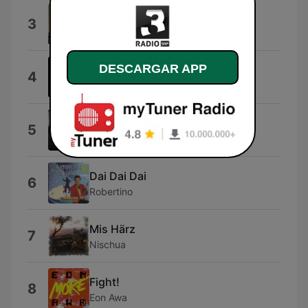
You'll Find Me (feat. Beza)
3
Louis Franco
DESCARGAR APP
Voce
4
Nina Valotti
Pennsylvania Turnpike
5
Keith Rea
Dai Dai Dai
6
Robertino
Mis Härz
7
Nischua
Fight!
8
Eon Awa