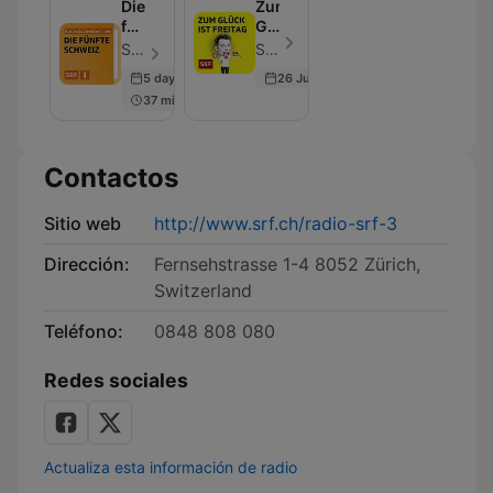
Die
Zum
fünfte
Glück
Schweiz
ist
Schweizer Radio und Fernsehen (SRF) - Episodio 50
Schweizer Radio und Fernsehen (SRF) - Episodio 50
Freitag
5 days ago
26 Jun 2026
37 min
Contactos
Sitio web
http://www.srf.ch/radio-srf-3
Dirección:
Fernsehstrasse 1-4 8052 Zürich,
Switzerland
Teléfono:
0848 808 080
Redes sociales
Actualiza esta información de radio