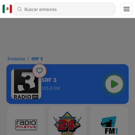
Emisoras
SRF 3
SRF 3
105.6 FM