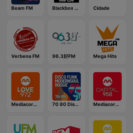
Beam FM
Blackbox RnB US
Cidade
Verbena FM
96.3好FM
Mega Hits
Mediacorp LOVE 972
70 80 Disco Funk ModernSoul e Boogie
Mediacorp CAPITAL 958