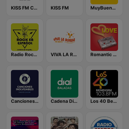
KISS FM Canarias
KISS FM
MuyBuena Benidorm
Radio Rock en Español
VIVA LA RUMBA Rumba Española
Romantic Vibes
Canciones Inolvidables
Cadena Dial Baladas
Los 40 Benidorm