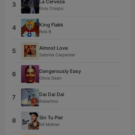
La Cerveza
3
Elvis Crespo
King Flakk
4
Rels B
Almost Love
5
Sabrina Carpenter
Dangerously Easy
6
Olivia Dean
Dai Dai Dai
7
Robertino
Sin Tu Piel
8
Nil Moliner