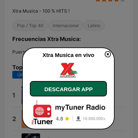
Xtra Musica - 100 % HITS !
Pop / Top 40
Internacional
Latino
Frecuencias Xtra Musica:
Puerto del Rosario:
Online
Xtra Musica en vivo
Top Canciones
Últimos 7 días
Últimos 30 días
DESCARGAR APP
Xtra-Xtra!
1
Real Xtra
80Deg
2
Audrey