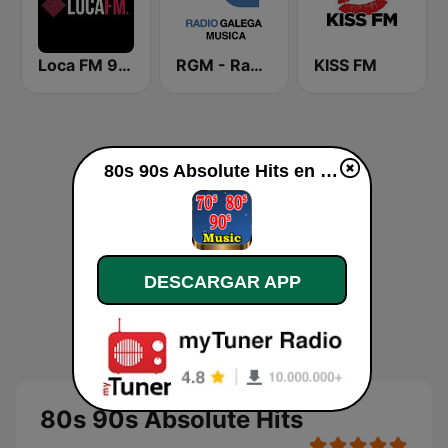
Loca FM 90's
RGM - Radio Galega Música
KISS FM
80s 90s Absolute Hits en vivo
DESCARGAR APP
80s 90s Absolute Hits