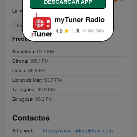
DESCARGAR APP
La música más popular.¡Lo nuestro!
Pop / Top 40
Contemporánea para adultos
Frecuencias Radio TeleTaxi:
Barcelona:
97.7 FM
Girona:
105.1 FM
Lleida:
89.8 FM
Lloret de Mar:
93.7 FM
Tarragona:
92.9 FM
Zaragoza:
89.2 FM
Contactos
Sitio web
https://www.radioteletaxi.com