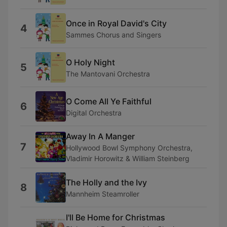
Once in Royal David's City
4
Sammes Chorus and Singers
O Holy Night
5
The Mantovani Orchestra
O Come All Ye Faithful
6
Digital Orchestra
Away In A Manger
7
Hollywood Bowl Symphony Orchestra,
Vladimir Horowitz & William Steinberg
The Holly and the Ivy
8
Mannheim Steamroller
I'll Be Home for Christmas