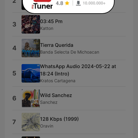
2
Clave 03
03:45 Pm
3
Katton
Tierra Querida
4
Banda Selecta De Michoacan
WhatsApp Audio 2024-05-22 at
5
18:24 (Intro)
Kratos Cartagena
Wild Sanchez
6
Sanchez
128 Kbps (1999)
7
Oravin