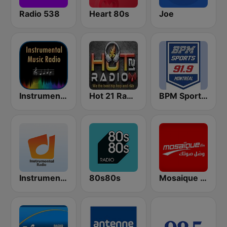
Radio 538
Heart 80s
Joe
Instrumental Radio
Hot 21 Radio
BPM Sports 91.9 FM
Instrumental radio
80s80s
Mosaique FM (موزاييك إف إم)