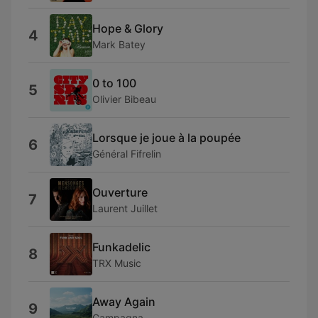
Hope & Glory
4
Mark Batey
0 to 100
5
Olivier Bibeau
Lorsque je joue à la poupée
6
Général Fifrelin
Ouverture
7
Laurent Juillet
Funkadelic
8
TRX Music
Away Again
9
Campagna