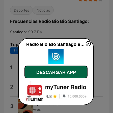
Deportes
Noticias
Frecuencias Radio Bio Bio Santiago:
Santiago:
99.7 FM
Top Canciones
Radio Bio Bio Santiago en vivo
Últimos 7 días
Últimos 30 días
About a Girl
1
Nirvana
DESCARGAR APP
Morning Martini
2
Warner Chappell Production Music
Try so Hard (feat. Bel-Ami)
3
Aves