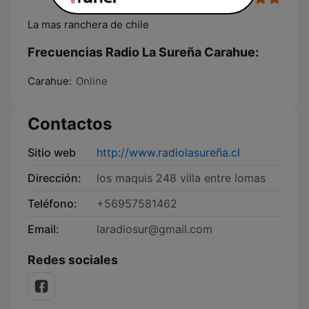
La mas ranchera de chile
Frecuencias Radio La Sureña Carahue:
Carahue:
Online
Contactos
Sitio web
http://www.radiolasureña.cl
Dirección:
los maquis 248 villa entre lomas
Teléfono:
+56957581462
Email:
laradiosur@gmail.com
Redes sociales