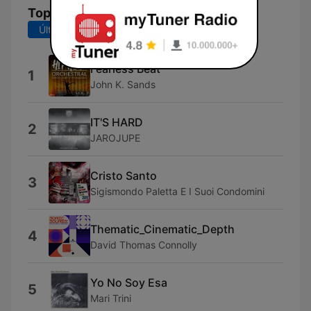
Top Canciones
Últimos 7 días
Últimos 30 días
Fearless Beat
1
John K. Sands
IT'S HARD
2
JAROJUPE
Cristo Santo
3
Sigismondo Paletta E I Suoi Condomini
Thematic_Cinematic_Depth
4
David Thomas Connolly
Yo No Soy Esa
5
Mari Trini