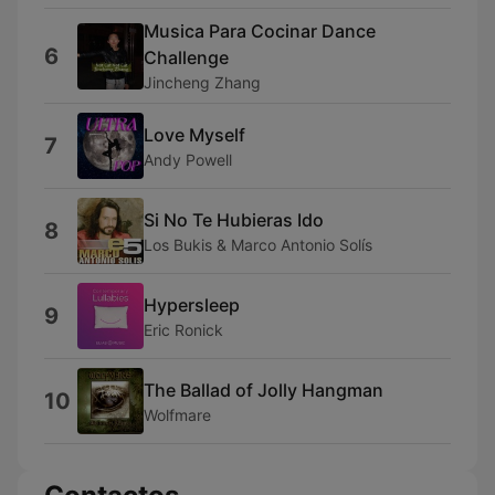
Musica Para Cocinar Dance
6
Challenge
Jincheng Zhang
Love Myself
7
Andy Powell
Si No Te Hubieras Ido
8
Los Bukis & Marco Antonio Solís
Hypersleep
9
Eric Ronick
The Ballad of Jolly Hangman
10
Wolfmare