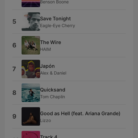
Benson Boone
Save Tonight
5
Eagle-Eye Cherry
The Wire
6
HAIM
Japón
7
Alex & Daniel
Quicksand
8
Tom Chaplin
Good as Hell (feat. Ariana Grande)
9
Lizzo
Track 4