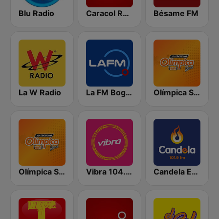
Blu Radio
Caracol Radio
Bésame FM
La W Radio
La FM Bogotá
Olímpica Stereo - Medellín 104.9 FM
Olímpica Stereo Bogotá 105.9 FM
Vibra 104.9 FM
Candela Estereo 101.9 FM