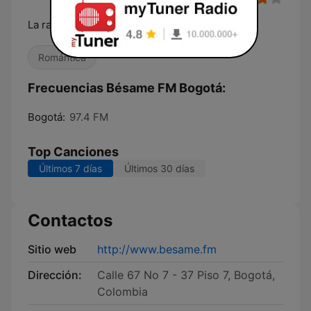
La radio apasionada de Colombia
Romántica
Frecuencias Bésame FM Bogotá:
Bogotá:
97.4 FM
Top Canciones
Últimos 7 días
Últimos 30 días
Contactos
Sitio web
http://www.besame.fm
Dirección:
Calle 67 No 7 - 37 Piso 7, Bogotá,
Colombia