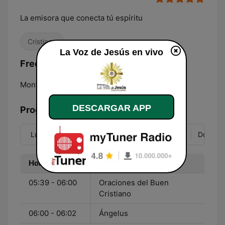
La emisora que conecta tú espíritu
Cristiana
La Voz de Jesús en vivo
Frecuencias La Voz de Jesús:
Montería:
Online
DESCARGAR APP
Programación
Lun
Mar
Mié
Jue
Vie
Sáb
Dom
Hora
Programa
05:39 - 06:00
Oraciones del Buen
Cristiano
06:00 - 06:02
Ángelus