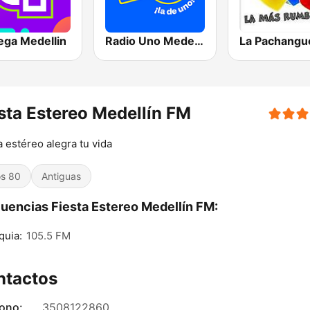
ega Medellin
Radio Uno Medellín
sta Estereo Medellín FM
a estéreo alegra tu vida
s 80
Antiguas
uencias Fiesta Estereo Medellín FM:
quia:
105.5 FM
ntactos
fono:
3508122860