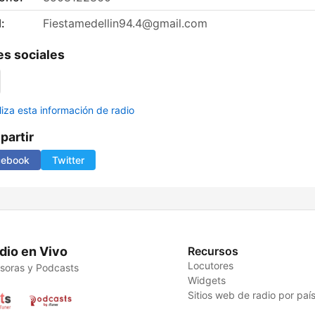
:
Fiestamedellin94.4@gmail.com
s sociales
liza esta información de radio
artir
cebook
Twitter
dio en Vivo
Recursos
Locutores
soras y Podcasts
Widgets
Sitios web de radio por paí