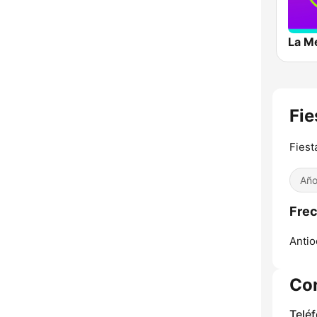
La M
Fie
Fiest
Año
Frec
Antio
Co
Telé