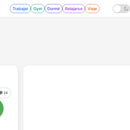
Trabajar
Gym
Dormir
Relajarse
Viaje
24