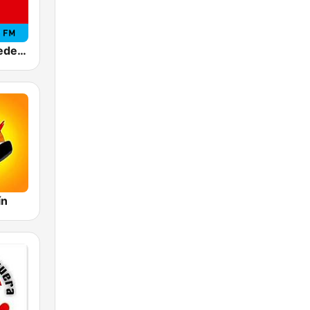
Tropicana Medellín
ín