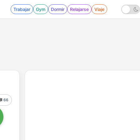
Trabajar
Gym
Dormir
Relajarse
Viaje
66