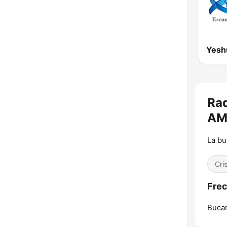
Rad
A
La bu
Cri
Frec
Buca