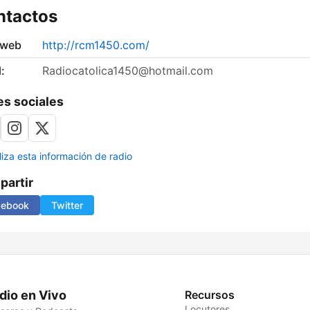
ntactos
 web
http://rcm1450.com/
:
Radiocatolica1450@hotmail.com
s sociales
liza esta información de radio
artir
cebook
Twitter
dio en Vivo
Recursos
Locutores