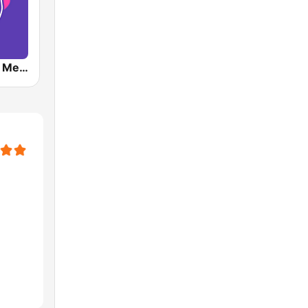
RadioAcktiva Medellín