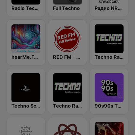
Radio Techno Colombia
Full Techno
Радио NRJ Techno
hearMe.FM Techno
RED FM - TECHNO
Techno Radio
Techno Science
Techno Radio
90s90s Techno