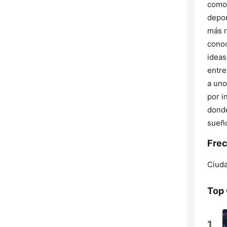
como 
depor
más r
conoc
ideas
entre
a uno
por i
donde
sueño
Frec
Ciuda
Top
1