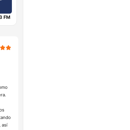
.3 FM
como
ra.
dos
ctando
 así