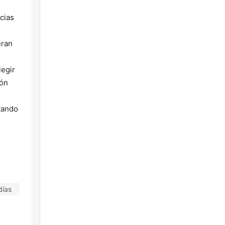
cias
eran
legir
ión
tando
días