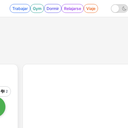
Trabajar
Gym
Dormir
Relajarse
Viaje
2