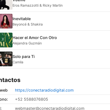
Eros Ramazzotti & Ricky Martin
Inevitable
Beyoncé & Shakira
Hacer el Amor Con Otro
Alejandra Guzmán
Solo para Ti
Camila
ntactos
 web
https://conectaradiodigital.com
fono:
+52 5588076805
:
webmaster@conectaradiodigital.com