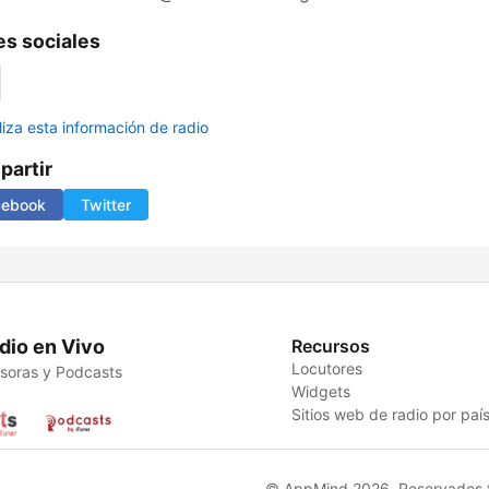
s sociales
liza esta información de radio
artir
cebook
Twitter
dio en Vivo
Recursos
Locutores
soras y Podcasts
Widgets
Sitios web de radio por paí
© AppMind 2026. Reservados t