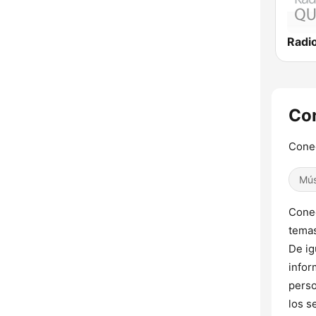
Con
Conec
Mús
Conec
temas
De ig
infor
perso
los s