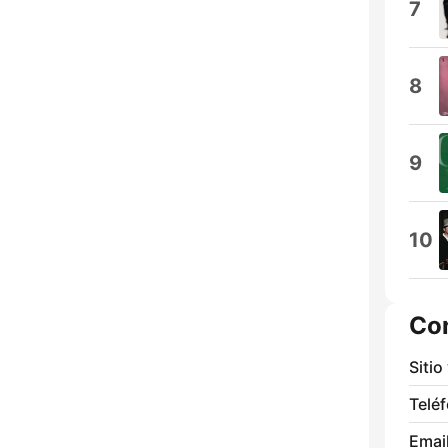
7
8
9
10
Co
Sitio
Telé
Email