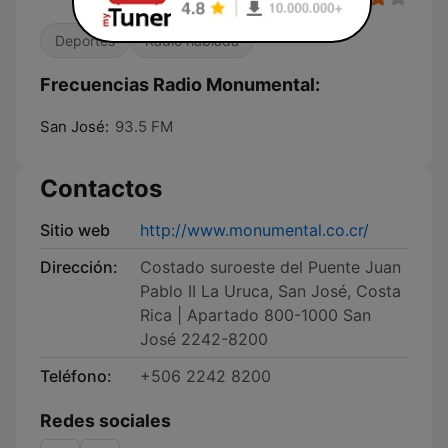
Deportes
Radio hablada
Frecuencias Radio Monumental:
San José:
93.5 FM
Contactos
Sitio web
http://www.monumental.co.cr/
Dirección:
Costado suroeste del Puente Juan
Pablo II La Uruca, San José, Costa
Rica | Apartado 800-1000 San
José 2242-8200
Teléfono:
+506 2242 8200
Redes sociales