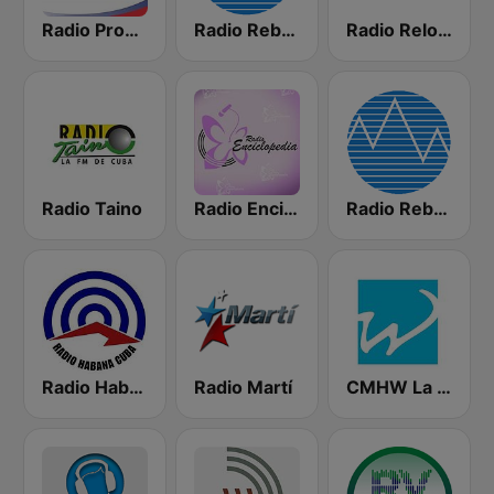
Radio Progreso 90.3 FM
Radio Rebelde FM
Radio Reloj 950 AM
Radio Taino
Radio Enciclopedia
Radio Rebelde AM
Radio Habana Cuba
Radio Martí
CMHW La Reina Radial del Centro